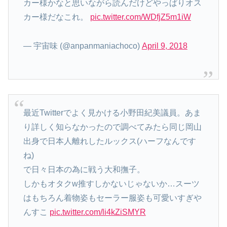
カー様かなと思いながら読んだけどやっぱりオス
カー様だなこれ。
pic.twitter.com/WDfjZ5m1iW
— 宇宙味 (@anpanmaniachoco)
April 9, 2018
最近Twitterでよく見かける小野田紀美議員。あま
り詳しく知らなかったので調べてみたら同じ岡山
出身で日本人離れしたルックス(ハーフなんです
ね)
で日々日本の為に戦う大和撫子。
しかもオタクw推すしかないじゃないか…スーツ
はもちろん着物姿もセーラー服姿も可愛いすぎや
んすこ
pic.twitter.com/li4kZiSMYR