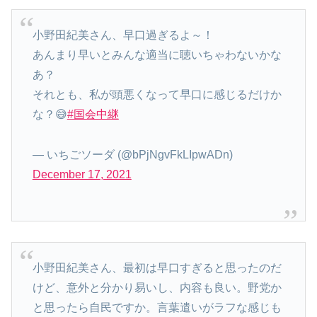
小野田紀美さん、早口過ぎるよ～！
あんまり早いとみんな適当に聴いちゃわないかな
あ？
それとも、私が頭悪くなって早口に感じるだけか
な？😅
#国会中継
— いちごソーダ (@bPjNgvFkLIpwADn)
December 17, 2021
小野田紀美さん、最初は早口すぎると思ったのだ
けど、意外と分かり易いし、内容も良い。野党か
と思ったら自民ですか。言葉遣いがラフな感じも