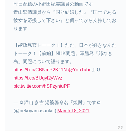
昨日配信の小野田紀美議員の動画です
青山繁晴議員から『国と結婚した』『国士である
彼女を応援して下さい』と伺ってから支持してお
ります
【🌈政務官トーーク！】ただ、日本が好きなんだ
トーーク！【前編】NHK問題。軍艦島「綠なき
島」問題について語ります。
https://t.co/CBNmP2K11N
@YouTube
より
https://t.co/BUgyl2yWvz
pic.twitter.com/hSFzyntuPF
— 🌻猫山 参吉 湯婆婆命名『焼酎』です🌻
(@nekoyamasankiti)
March 18, 2021