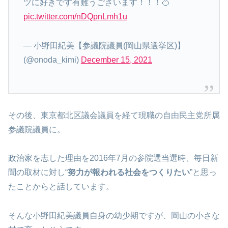
ツに好きです有難うございます！！！🍊
pic.twitter.com/nDQpnLmh1u
— 小野田紀美【参議院議員(岡山県選挙区)】
(@onoda_kimi)
December 15, 2021
その後、東京都北区議会議員を経て現職の自由民主党所属
参議院議員に。
政治家を志した理由を2016年7月の参院選当選時、毎日新
聞の取材に対し“
努力が報われる社会をつくりたい
”と思っ
たことからと話しています。
そんな小野田紀美議員自身の幼少期ですが、岡山の小さな