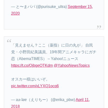
— と〜まパパ (@purisuke_ultra)
September 15,
2020
「見えません？ここ（薬指）に日の丸が」 自民
党・小野田紀美議員、19年間アニメキャラにガチ
恋（AbemaTIMES） – Yahoo!ニュース
https://t.co/OjbgeOTKdm
@YahooNewsTopics
オスカー様はいいぞ。
pic.twitter.com/xLYXQ1ocq6
— ǝɹı-ʇǝɐ（えりちー） (@erika_pbw)
April 11,
2018