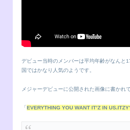
デビュー当時のメンバーは平均年齢がなんと1
国ではかなり人気のようです。
メジャーデビューに公開された画像に書かれ
「
EVERYTHING YOU WANT IT’Z IN US.ITZY?