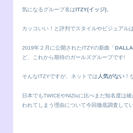
気になるグループ名は
ITZY(イッジ)
。
カッコいい！と評判でスタイルやビジュアル
2019年２月に公開されたITZYの新曲「
DALLA
ど、これから期待のガールズグループです!
そんなITZYですが、ネットでは
人気がない
！
日本でもTWICEやNiZiuに比べまだ知名度
われてしまう理由について今回徹底調査して