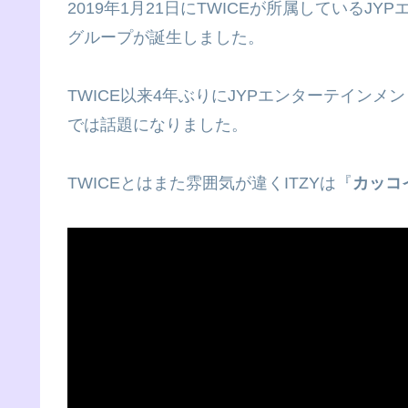
2019年1月21日にTWICEが所属しているJ
グループが誕生しました。
TWICE以来4年ぶりにJYPエンターテイン
では話題になりました。
TWICEとはまた雰囲気が違くITZYは『
カッコ