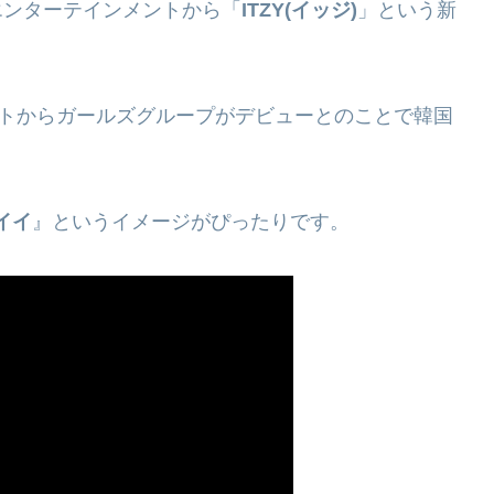
YPエンターテインメントから「
ITZY(イッジ)
」という新
メントからガールズグループがデビューとのことで韓国
イイ
』というイメージがぴったりです。