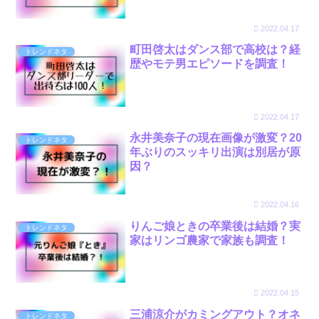
2022.04.17
町田啓太はダンス部で高校は？経
トレンドネタ
歴やモテ男エピソードを調査！
2022.04.17
永井美奈子の現在画像が激変？20
トレンドネタ
年ぶりのスッキリ出演は別居が原
因？
2022.04.16
りんご娘ときの卒業後は結婚？実
トレンドネタ
家はリンゴ農家で家族も調査！
2022.04.15
三浦涼介がカミングアウト？オネ
トレンドネタ