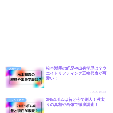
松本潮霞の経歴や出身学歴は？ウ
スポーツ
エイトリフティング五輪代表が可
愛い！
2022.04.18
2NE1ボムは昔と今で別人！激太
トレンドネタ
りの真相や画像で徹底調査！