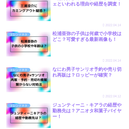
ェといわれる理由や経歴を調査！
2022.04.14
松浦亜弥の子供は何歳で小学校は
トレンドネタ
どこ？可愛すぎる最新画像も！
2022.04.14
なにわ男子サンリオ予約や売り切
トレンドネタ
れ再販は？ロッピーが確実？
2022.04.12
ジュンティーニ・キアラの経歴や
トレンドネタ
勤務先は？アニオタ和菓子バイヤ
ー！