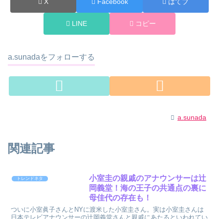
X
Facebook
はてブ
LINE
コピー
a.sunadaをフォローする
a.sunada
関連記事
小室圭の親戚のアナウンサーは辻
トレンドネタ
岡義堂！海の王子の共通点の裏に
母佳代の存在も！
ついに小室眞子さんとNYに渡米した小室圭さん。実は小室圭さんは
日本テレビアナウンサーの辻岡義堂さんと親戚にあたるといわれてい