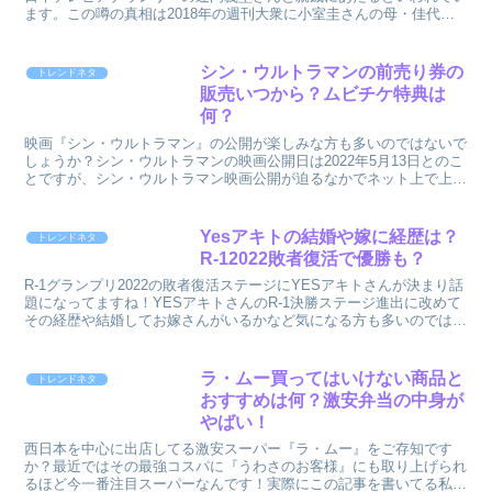
ます。この噂の真相は2018年の週刊大衆に小室圭さんの母・佳代さ
んの元婚約者だった男性が語ったことから明らかになりま...
シン・ウルトラマンの前売り券の
トレンドネタ
販売いつから？ムビチケ特典は
何？
映画『シン・ウルトラマン』の公開が楽しみな方も多いのではないで
しょうか？シン・ウルトラマンの映画公開日は2022年5月13日とのこ
とですが、シン・ウルトラマン映画公開が迫るなかでネット上で上が
ってるのが、『シン・ウルトラマン』の映画前売り券...
Yesアキトの結婚や嫁に経歴は？
トレンドネタ
R-12022敗者復活で優勝も？
R-1グランプリ2022の敗者復活ステージにYESアキトさんが決まり話
題になってますね！YESアキトさんのR-1決勝ステージ進出に改めて
その経歴や結婚してお嫁さんがいるかなど気になる方も多いのではな
いでしょうか？YESアキトさんに結婚や嫁の...
ラ・ムー買ってはいけない商品と
トレンドネタ
おすすめは何？激安弁当の中身が
やばい！
西日本を中心に出店してる激安スーパー『ラ・ムー』をご存知です
か？最近ではその最強コスパに『うわさのお客様』にも取り上げられ
るほど今一番注目スーパーなんです！実際にこの記事を書いてる私も