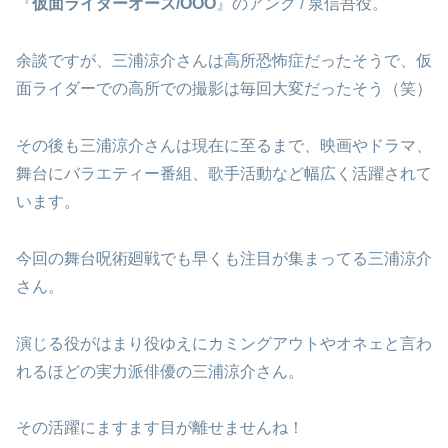
『
仮面ライダーオーズ/OOO
』のアンク / 泉信吾役。
余談ですが、三浦涼介さんは高所恐怖症だったそうで、仮
面ライダーでの高所での撮影は毎回大変だったそう（笑）
その後も三浦涼介さんは現在に至るまで、映画やドラマ、
舞台にバラエティー番組、歌手活動など幅広く活躍されて
います。
今回の舞台呪術廻戦でも早くも注目が集まってる三浦涼介
さん。
演じる役がはまり役ゆえにカミングアウトやオネェと言わ
れるほどの実力派俳優の三浦涼介さん。
その活躍にますます目が離せませんね！