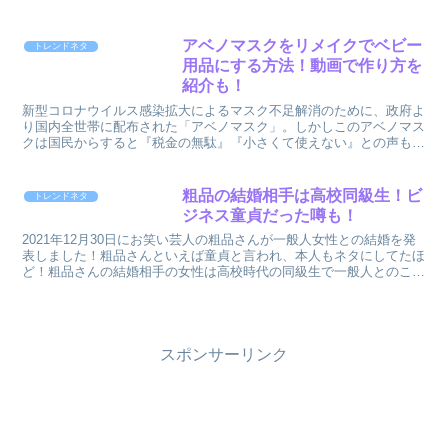
毎週末ラ・ムーに行く超ヘビーユーザー！198円弁当もあり...
アベノマスクをリメイクでベビー
トレンドネタ
用品にする方法！動画で作り方を
紹介も！
新型コロナウイルス感染拡大によるマスク不足解消のために、政府よ
り国内全世帯に配布された「アベノマスク」。しかしこのアベノマス
クは国民からすると『税金の無駄』『小さくて使えない』との声も...
また配布までが遅く、届いた時にはすでにお店のマスク...
粗品の結婚相手は高校同級生！ビ
トレンドネタ
ジネス童貞だった噂も！
2021年12月30日にお笑い芸人の粗品さんが一般人女性との結婚を発
表しました！粗品さんといえば童貞と言われ、本人もネタにしてたほ
ど！粗品さんの結婚相手の女性は高校時代の同級生で一般人とのこと
ですが、顔や名前など気になりますよね(^^)また...
スポンサーリンク