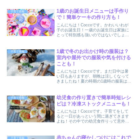
のお買い物のような１～２時間の外出で
はなく、半日などのお出かけとなると気
1歳のお誕生日メニューは手作り
子育て情報
になるのが、子供の食...
で！簡単ケーキの作り方も！
こんにちは！Coccoです。かわいいわが
子のお誕生日！一歳のお誕生日は家族に
とって特別感も強いのではないでしょう
か？一年に一度の特別な日はママも少し
頑張って思いを込めた手料理でお祝いで
きたら素敵ですよね。1歳なりたてはまだ
1歳で冬のお出かけ時の服装は？
子育て情報
離乳食後期だったり...
室内や屋外での服装や気を付ける
ことも！
こんにちは！Coccoです。まだ日中は暑
い日もありますが、朝晩は涼しくなって
きましたね！夏の時期の1歳時の服装は男
の子・女の子ともにＴシャツ＆短パンor
スカートのようなコーデにあまり困らな
かったママも冬は重ね着や肌着、小物類
幼児食の作り置きで簡単時短レシ
子育て情報
などどうすればい...
ピは？冷凍ストックメニューも！
こんにちは！Coccoです。子育てをして
ると一日があっという間に過ぎてきます
よね！その中での幼児食作りって意外と
大変だったりしませんか？我が家も3歳の
男の子と１歳の三つ子がいますが、毎食
イチから作っていては私の体力が持ちま
赤ちゃんの寝かしつけにはこれで
子育て情報