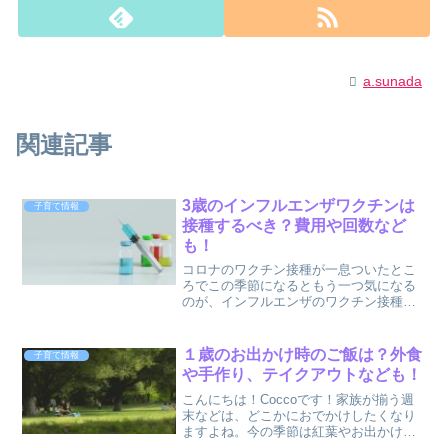
a.sunada
関連記事
3歳のインフルエンザワクチンは
子育て情報
接種するべき？費用や回数など
も！
コロナのワクチン接種が一息ついたとこ
ろでこの季節になるともう一つ気になる
のが、インフルエンザのワクチン接種と
いうママも多いのではないのでしょう
か？我が家も他人ごとではなく、三歳の
長男くんをまだ自宅で見てた時は接種し
１歳のお出かけ時のご飯は？外食
子育て情報
てなかったのですが今年三歳...
や手作り、テイクアウトなども！
こんにちは！Coccoです！家族が揃う週
末などは、どこかにおでかけしたくなり
ますよね。今の季節は紅葉やお出かけす
るにもちょうどいい陽気ですよね。普段