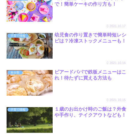
で！簡単ケーキの作り方も！
2021.10.17
幼児食の作り置きで簡単時短レシ
子育て情報
ピは？冷凍ストックメニューも！
2021.10.16
ビアードパパで鉄板メニューはこ
未分類
れ！待たずに買える方法も
2021.10.15
１歳のお出かけ時のご飯は？外食
子育て情報
や手作り、テイクアウトなども！