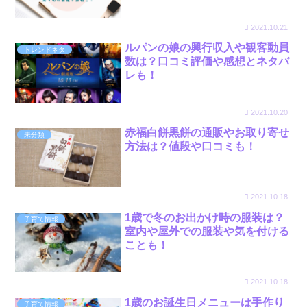
2021.10.21
ルパンの娘の興行収入や観客動員
トレンドネタ
数は？口コミ評価や感想とネタバ
レも！
2021.10.20
赤福白餅黒餅の通販やお取り寄せ
未分類
方法は？値段や口コミも！
2021.10.18
1歳で冬のお出かけ時の服装は？
子育て情報
室内や屋外での服装や気を付ける
ことも！
2021.10.18
1歳のお誕生日メニューは手作り
子育て情報