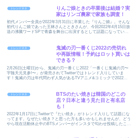
りんご娘ときの卒業後は結婚？実
トレンドネタ
家はリンゴ農家で家族も調査！
初代メンバー全員が2022年3月31日に卒業した『りんご娘』。そんな
初代りんご娘であった王林さんとときさんが、今回2022年4月15日放
送の沸騰ワードSPで青森を舞台に出演するとして話題になっていま
す。りんご娘・王林さんはこれまでもたびたび...
鬼滅の刃一番くじ2022の売切れ
トレンドネタ
や再販情報！予約はロット買いは
できる？
2月26日(土曜日)から、鬼滅の刃一番くじ2022「一番くじ鬼滅の刃〜
宇髄天元見参!〜」が発売されてTwitterではトレンド入りしていま
す！鬼滅の刃は年代問わず人気があるTVアニメ&コミックで2022年
もその人気は変わりませんよね(^^)...
BTSのたい焼きは韓国のどこの
トレンドネタ
店？日本と違う見た目と有名店
も！
2022年1月17日にTwitterで『たい焼き』がトレンド入りして話題にな
ってます。なぜたい焼き？と思った方も多いかもしれませんが、どう
やら現在活動休止中のBTSメンバーがインスタで匂わせ投稿したこと
から影響してるようです！BTSファンか...