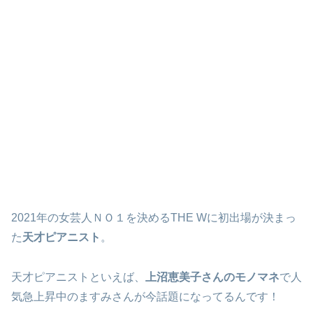
2021年の女芸人ＮＯ１を決めるTHE Wに初出場が決まっ
た
天才ピアニスト
。
天才ピアニストといえば、
上沼恵美子さんのモノマネ
で人
気急上昇中のますみさんが今話題になってるんです！