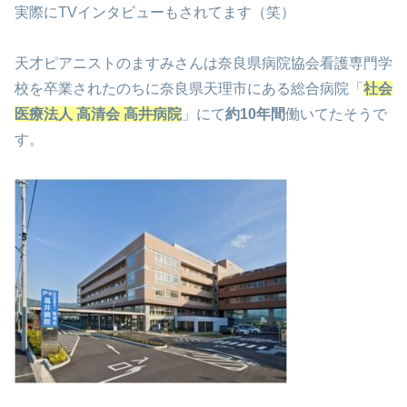
実際にTVインタビューもされてます（笑）
天才ピアニストのますみさんは奈良県病院協会看護専門学
校を卒業されたのちに奈良県天理市にある総合病院「
社会
医療法人 高清会 高井病院
」にて
約10年間
働いてたそうで
す。