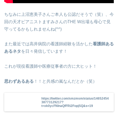
ちなみに上沼恵美子さんご本人も公認だそうで（笑）、今
回の天才ピアニストますみさんのTHE W出場も母心で見
守ってるかもしれませんね(^^)
また最近では高井病院の看護師経験を活かした
看護師ある
あるネタ
を日々発信しています！
これが現役看護師や医療従事者の方に大ヒット！
思わずあるある
！！と共感の嵐なんだとか（笑）
https://twitter.com/smzmsm/status/14652454
38773129217?
t=xk0ycFNInaQfFRi2FopjSQ&s=19