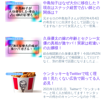
中島知子はなぜ大分に移住した？
トレンドネタ
現在はスナック経営で占い師との
関係は？
元オセロの中島知子さんが2022年4月4日
の有吉ゼミに出演するとして話題になっ
てますね！かつて女芸人として一世風靡
した中島知子さんですが、占い師騒動の
後一切姿を見せず心配の声もありまし
た。そんな中で現在中島知子さんは大分
久保優太の嫁の年齢とセクシー女
トレンドネタ
に移住し生活されてる...
優の真相が激ヤバ！実家は桁違い
のお嬢様！
総合格闘家の久保優太選手！今回のRIZIN
ではLINE問題などで格闘家としてだけで
なく、別の意味で話題になりましたよね
(^_^;)年収２億の投資家としても話題にな
ってる久保優太選手。そんな久保優太選
手の嫁、サラさんが久保優太選手と共に
ケンタッキーをTwitterで呟く理
トレンドネタ
激ヤバ...
由！見たくない広告で困ってる人
必見！
2021年11月15 日、Twitterで『ケンタッキ
ー』と呟く人が続出してます！ケンタッ
キーの何かのキャンペーンなのか？何で
皆Twitterでケンタッキーと呟いてるの？
そんな風に疑問に思いつつ『ケンタッキ