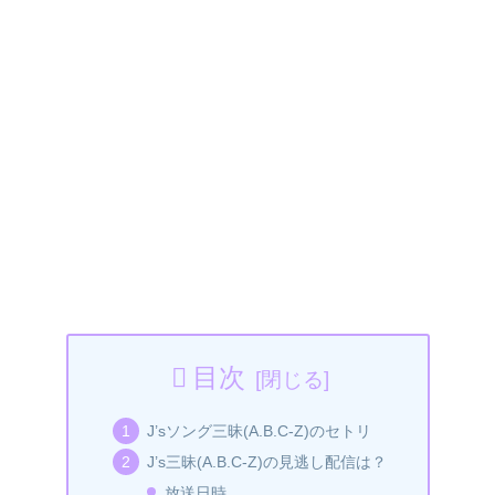
目次
J’sソング三昧(A.B.C-Z)のセトリ
J’s三昧(A.B.C-Z)の見逃し配信は？
放送日時