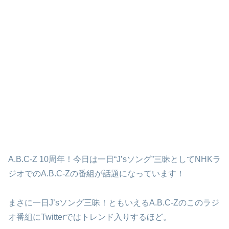
A.B.C-Z 10周年！今日は一日“J’sソング”三昧としてNHKラ
ジオでのA.B.C-Zの番組が話題になっています！
まさに一日J’sソング三昧！ともいえるA.B.C-Zのこのラジ
オ番組にTwitterではトレンド入りするほど。