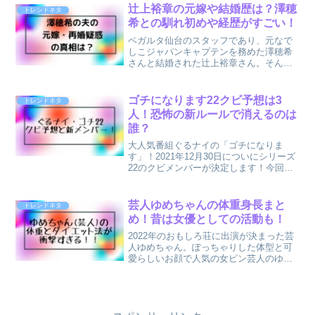
ー』と呟いてる人は多いと思います！...
辻上裕章の元嫁や結婚歴は？澤穂
トレンドネタ
希との馴れ初めや経歴がすごい！
ベガルタ仙台のスタッフであり、元なで
しこジャパンキャプテンを務めた澤穂希
さんと結婚された辻上裕章さん。そんな
辻上裕章さんと澤穂希さんが2022年3月
16日放送の『突然ですが占ってもいいで
すか？』にご夫婦で出演されるとのこと
ゴチになります22クビ予想は3
トレンドネタ
で話題になっていま...
人！恐怖の新ルールで消えるのは
誰？
大人気番組ぐるナイの「ゴチになりま
す」！2021年12月30日についにシリーズ
22のクビメンバーが決定します！今回ク
ビ予想として最大3人の可能性があるとの
ことで気になる方も多いのではないでし
ょうか？また新たな恐怖の新ルール発表
芸人ゆめちゃんの体重身長まと
トレンドネタ
とのことでその...
め！昔は女優としての活動も！
2022年のおもしろ荘に出演が決まった芸
人ゆめちゃん。ぽっちゃりした体型と可
愛らしいお顔で人気の女ピン芸人のゆめ
ちゃんがいま話題になってます！おもし
ろ荘といえばブレイク芸人の登竜門とし
ても知られてますよね(^^)柳原可奈子さん
や3時のヒロイ...