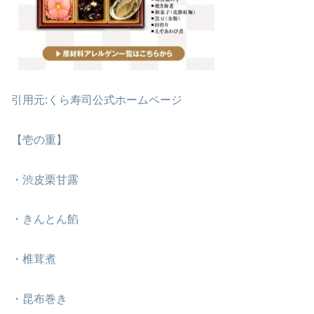
引用元:くら寿司公式ホームページ
【壱の重】
・渋皮栗甘露
・きんとん餡
・椎茸煮
・昆布巻き