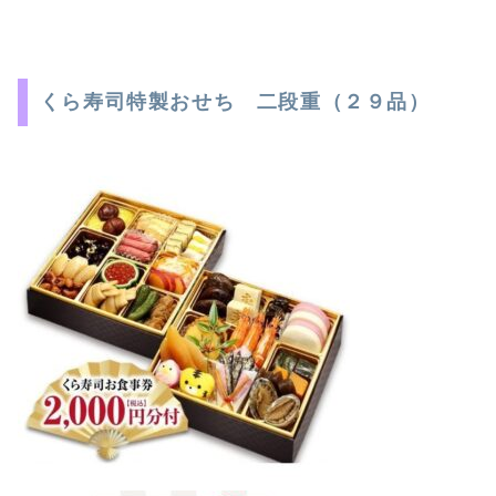
くら寿司特製おせち 二段重（２９品）