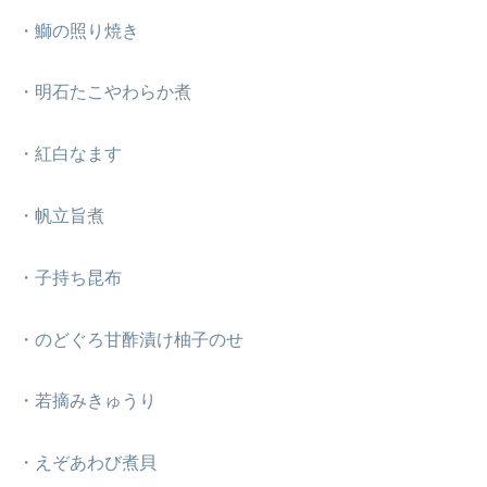
・鰤の照り焼き
・明石たこやわらか煮
・紅白なます
・帆立旨煮
・子持ち昆布
・のどぐろ甘酢漬け柚子のせ
・若摘みきゅうり
・えぞあわび煮貝