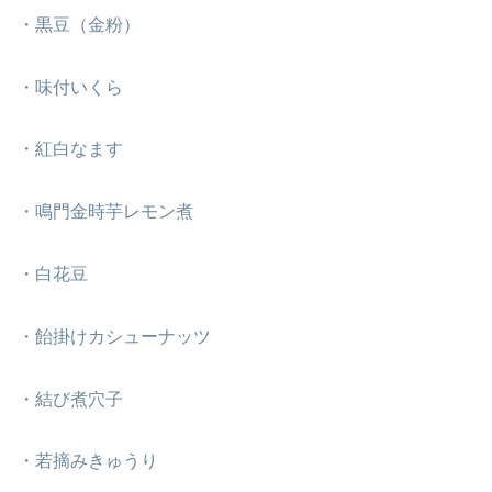
・黒豆（金粉）
・味付いくら
・紅白なます
・鳴門金時芋レモン煮
・白花豆
・飴掛けカシューナッツ
・結び煮穴子
・若摘みきゅうり