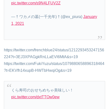
pic.twitter.com/s9N4LFUV2Z
— † ワカメの墓(一千光年) † (@ex_piura)
January
1, 2021
https://twitter.com/frenchblue24/status/1212293453247156
224?t=3EJ3XPAGgkRnLLaEVl6MtA&s=19
https://twitter.com/FukiYuzu/status/1079880658896318464
?t=EKVfh14xupB-HWTbHwqiOg&s=19
くら寿司のおせちめちゃ美味しい！
pic.twitter.com/dxtTTOw0ew