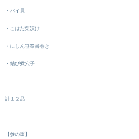
・バイ貝
・こはだ栗漬け
・にしん笹奉書巻き
・結び煮穴子
計１２品
【参の重】