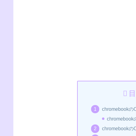
目
chromebo
chromeb
chromebo