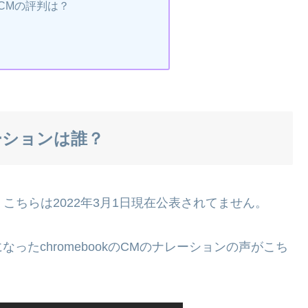
kのCMの評判は？
レーションは誰？
が、こちらは2022年3月1日現在公表されてません。
たchromebookのCMのナレーションの声がこち