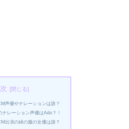
次
okのCM声優やナレーションは誰？
ookのナレーション声優はAdo？！
okのCM出演の緑の服の女優は誰？