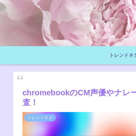
トレンドネ
chromebookのCM声優や
査！
トレンドネタ