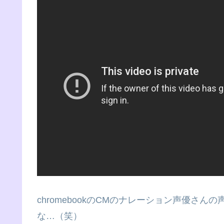
chromebookのCMのナレーション声優さ
な…（笑）