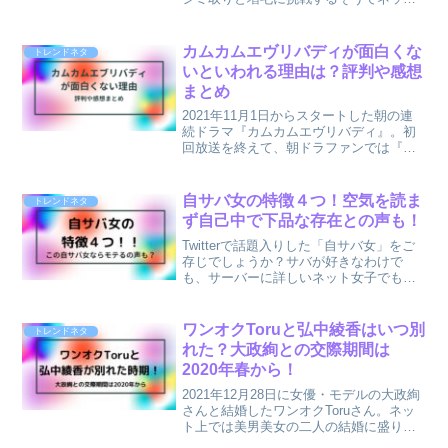
では話題になっています(笑)桐谷さんは現
在72歳。株主優待生活のイメージがあり
ますが、その容姿は薄毛やシミが気にな
カムカムエヴリバディが面白くな
トレンドネタ
るメガネのイメー...
いといわれる理由は？評判や感想
まとめ
2021年11月1日からスタートした朝の連
続ドラマ『カムカムエヴリバディ』。初
回放送を終えて、朝ドラファンでは『面
白かった』『食卓が美味しそう』など
様々な感想が出ていますね！そのなかで
も『面白くない』という意見もすでにあ
自サバ女の特徴４つ！空気を読ま
トレンドネタ
り賛否両論のようです...
ず自己中で下品な存在との声も！
Twitterで話題入りした「自サバ女」をご
存じでしょうか？サバが好きなわけで
も、サーバーに詳しいネット女子でもあ
りません（笑）男女分け隔てなく接する
ことができる「サバサバした女性」は、
いつの時代も人気のある存在ですよね！
ワンオクToruと弘中綾香はいつ別
トレンドネタ
しかしこの「サバサ...
れた？大政絢との交際期間は
2020年春から！
2021年12月28日に女優・モデルの大政絢
さんと結婚したワンオクToruさん。ネッ
ト上では美男美女の二人の結婚に盛り上
がっています！ワンオクToruさんといえ