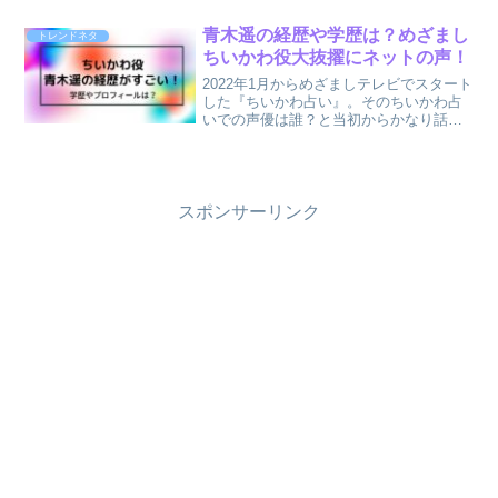
ばイケメン！ともいわれてますが、気に
なるのは元カノの存在ですよね！ワンオ
青木遥の経歴や学歴は？めざまし
トレンドネタ
クTor...
ちいかわ役大抜擢にネットの声！
2022年1月からめざましテレビでスタート
した『ちいかわ占い』。そのちいかわ占
いでの声優は誰？と当初からかなり話題
になってましたよね！そんなちいかわ占
いの声優でちいかわ役に大抜擢されたの
が10歳の青木遥さん。ちいかわ役には大
物声優の名前が挙...
スポンサーリンク