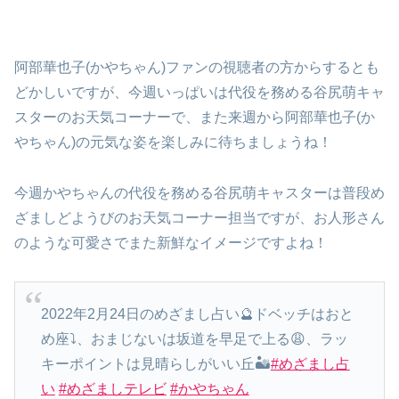
阿部華也子(かやちゃん)ファンの視聴者の方からするとも
どかしいですが、今週いっぱいは代役を務める谷尻萌キャ
スターのお天気コーナーで、また来週から阿部華也子(か
やちゃん)の元気な姿を楽しみに待ちましょうね！
今週かやちゃんの代役を務める谷尻萌キャスターは普段め
ざましどようびのお天気コーナー担当ですが、お人形さん
のような可愛さでまた新鮮なイメージですよね！
2022年2月24日のめざまし占い🔮ドベッチはおと
め座⤵︎、おまじないは坂道を早足で上る😩、ラッ
キーポイントは見晴らしがいい丘🏜
#めざまし占
い
#めざましテレビ
#かやちゃん