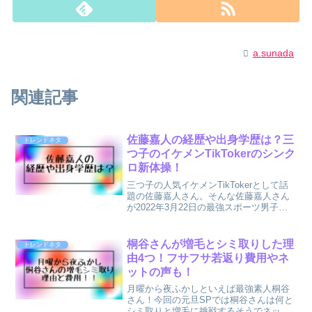
a.sunada
関連記事
佐藤嘉人の経歴や出身学歴は？三
トレンドネタ
つ子のイケメンTikTokerのシンク
ロ新体操！
三つ子の人気イケメンTikTokerとして話
題の佐藤嘉人さん。そんな佐藤嘉人さん
が2022年3月22日の最強スポーツ男子頂
上決戦に出演するとのことで注目が集ま
っています。佐藤嘉人さんは三つ子のイ
ケメンTikTokerだけでなく、三つ子での
桐谷さんが増毛とシミ取りした理
トレンドネタ
シ...
由4つ！フサフサ若返り費用やネ
ットの声も！
月曜から夜ふかしといえば最強素人桐谷
さん！今回の元旦SPでは桐谷さんは何と
シミ取りと増毛に挑戦するそうでネット