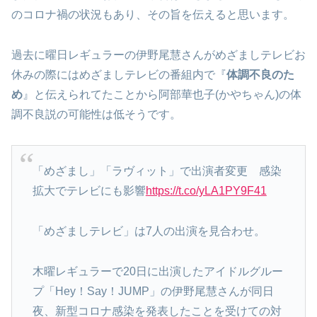
のコロナ禍の状況もあり、その旨を伝えると思います。
過去に曜日レギュラーの伊野尾慧さんがめざましテレビお
休みの際にはめざましテレビの番組内で『
体調不良のた
め
』と伝えられてたことから阿部華也子(かやちゃん)の体
調不良説の可能性は低そうです。
「めざまし」「ラヴィット」で出演者変更 感染
拡大でテレビにも影響
https://t.co/yLA1PY9F41
「めざましテレビ」は7人の出演を見合わせ。
木曜レギュラーで20日に出演したアイドルグルー
プ「Hey！Say！JUMP」の伊野尾慧さんが同日
夜、新型コロナ感染を発表したことを受けての対