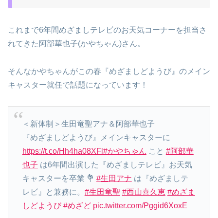
これまで6年間めざましテレビのお天気コーナーを担当さ
れてきた阿部華也子(かやちゃん)さん。
そんなかやちゃんがこの春『めざましどようび』のメイン
キャスター就任で話題になっています！
＜新体制＞生田竜聖アナ＆阿部華也子
『めざましどようび』メインキャスターに
https://t.co/Hh4ha08XFl
#かやちゃん
こと
#阿部華
也子
は6年間出演した『めざましテレビ』お天気
キャスターを卒業 💐
#生田アナ
は『めざましテ
レビ』と兼務に。
#生田竜聖
#西山喜久恵
#めざま
しどようび
#めざど
pic.twitter.com/Pggid6XoxE