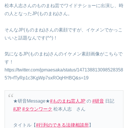
松本人志さんのものまね芸でワイドナショーに出演し、時
の人となったJP(ものまね)さん。
そんなJP(ものまね)さんの素顔ですが、イケメンでかっこ
いいと話題なんです(^^)！
気になるJP(ものまね)さんのイケメン素顔画像がこちらで
す！
https://twitter.com/jpmaesaka/status/147138813098528358
5?t=fTyRp1c3KgWp7sxROqHHBQ&s=19
★研音Message★
#ものまね芸人JP
の
#研音
日記
#JP
#タウンワーク
松本人志 さん
タイトル【
#行列のできる法律相談所
】