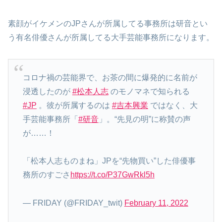
素顔がイケメンのJPさんが所属してる事務所は研音とい
う有名俳優さんが所属してる大手芸能事務所になります。
コロナ禍の芸能界で、お茶の間に爆発的に名前が
浸透したのが
#松本人志
のモノマネで知られる
#JP
。彼が所属するのは
#吉本興業
ではなく、大
手芸能事務所「
#研音
」。“先見の明”に称賛の声
が……！
「松本人志ものまね」JPを“先物買い”した俳優事
務所のすごさ
https://t.co/P37GwRkl5h
— FRIDAY (@FRIDAY_twit)
February 11, 2022