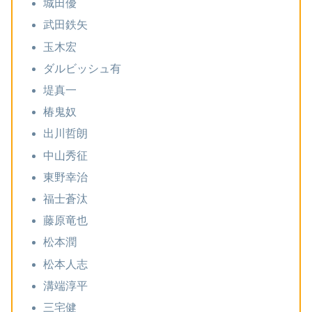
城田優
武田鉄矢
玉木宏
ダルビッシュ有
堤真一
椿鬼奴
出川哲朗
中山秀征
東野幸治
福士蒼汰
藤原竜也
松本潤
松本人志
溝端淳平
三宅健