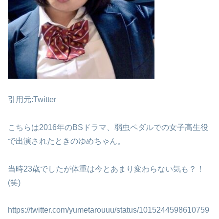
引用元:Twitter
こちらは2016年のBSドラマ、弱虫ペダルでの女子高生役
で出演されたときのゆめちゃん。
当時23歳でしたが体重は今とあまり変わらない気も？！
(笑)
https://twitter.com/yumetarouuu/status/1015244598610759