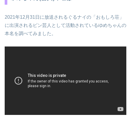
2021年12月31日に放送されるぐるナイの「おもしろ荘」
に出演されるピン芸人として活動されているゆめちゃんの
本名を調べてみました。