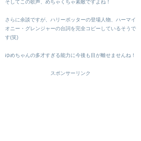
そしてこの歌声、めちゃくちゃ素敵ですよね！
さらに余談ですが、ハリーポッターの登場人物、ハーマイ
オニー・グレンジャーの台詞を完全コピーしているそうで
す(笑)
ゆめちゃんの多才すぎる能力に今後も目が離せませんね！
スポンサーリンク