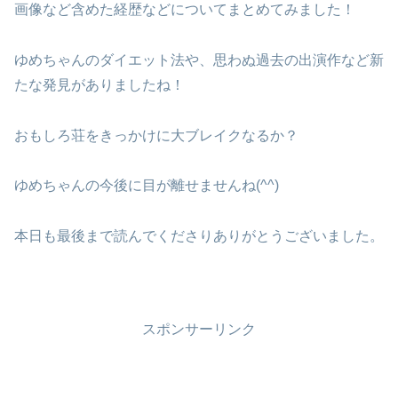
画像など含めた経歴などについてまとめてみました！
ゆめちゃんのダイエット法や、思わぬ過去の出演作など新
たな発見がありましたね！
おもしろ荘をきっかけに大ブレイクなるか？
ゆめちゃんの今後に目が離せませんね(^^)
本日も最後まで読んでくださりありがとうございました。
スポンサーリンク