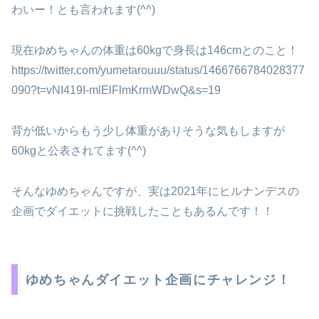
わいー！とも言われます(^^)
現在ゆめちゃんの体重は60kgで身長は146cmとのこと！
https://twitter.com/yumetarouuu/status/1466766784028377
090?t=vNI419I-mlElFlmKrmWDwQ&s=19
背が低いからもう少し体重がありそうな気もしますが
60kgと公表されてます(^^)
そんなゆめちゃんですが、実は2021年にヒルナンデスの
企画でダイエットに挑戦したこともあるんです！！
ゆめちゃんダイエット企画にチャレンジ！