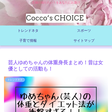
主婦の知りたい！をあなたにお届け
トレンドネタ
スポーツ
子育て情報
サイトマップ
芸人ゆめちゃんの体重身長まとめ！昔は女
優としての活動も！
トレンドネタ