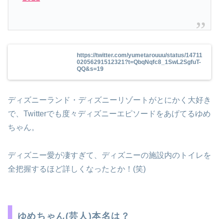
https://twitter.com/yumetarouuu/status/14711
02056291512321?t=QbqNqfc8_1SwL2SgfuT-
QQ&s=19
ディズニーランド・ディズニーリゾートがとにかく大好き
で、Twitterでも度々ディズニーエピソードをあげてるゆめ
ちゃん。
ディズニー愛が凄すぎて、ディズニーの施設内のトイレを
全把握するほど詳しくなったとか！(笑)
ゆめちゃん(芸人)本名は？