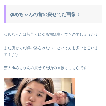
ゆめちゃんの昔の痩せてた画像！
ゆめちゃんは昔芸人になる前は痩せてたのでしょうか？
また痩せてた頃の姿をみたい！という方も多いと思いま
す！(^^)
芸人ゆめちゃんの痩せてた頃の画像はこちらです！