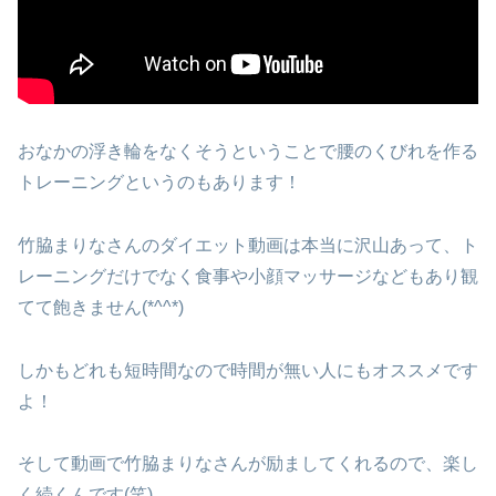
おなかの浮き輪をなくそうということで腰のくびれを作る
トレーニングというのもあります！
竹脇まりなさんのダイエット動画は本当に沢山あって、ト
レーニングだけでなく食事や小顔マッサージなどもあり観
てて飽きません(*^^*)
しかもどれも短時間なので時間が無い人にもオススメです
よ！
そして動画で竹脇まりなさんが励ましてくれるので、楽し
く続くんです(笑)