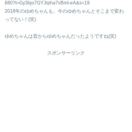
680?t=Gy3bjo7GYJrpha7vBmI-eA&s=19
2018年のゆめちゃんも、今のゆめちゃんとそこまで変わ
ってない！(笑)
ゆめちゃんは昔からゆめちゃんだったようですね(笑)
スポンサーリンク