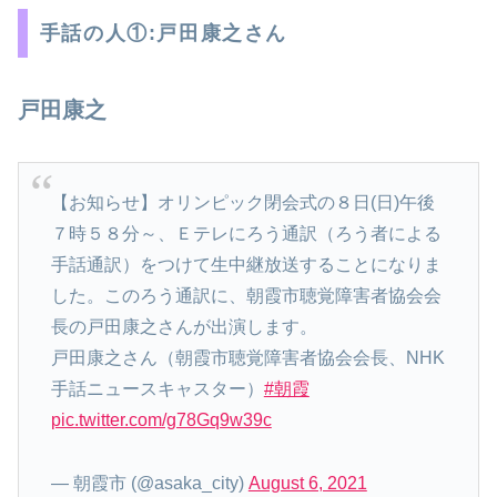
手話の人①:戸田康之さん
戸田康之
【お知らせ】オリンピック閉会式の８日(日)午後
７時５８分～、Ｅテレにろう通訳（ろう者による
手話通訳）をつけて生中継放送することになりま
した。このろう通訳に、朝霞市聴覚障害者協会会
長の戸田康之さんが出演します。
戸田康之さん（朝霞市聴覚障害者協会会長、NHK
手話ニュースキャスター）
#朝霞
pic.twitter.com/g78Gq9w39c
— 朝霞市 (@asaka_city)
August 6, 2021