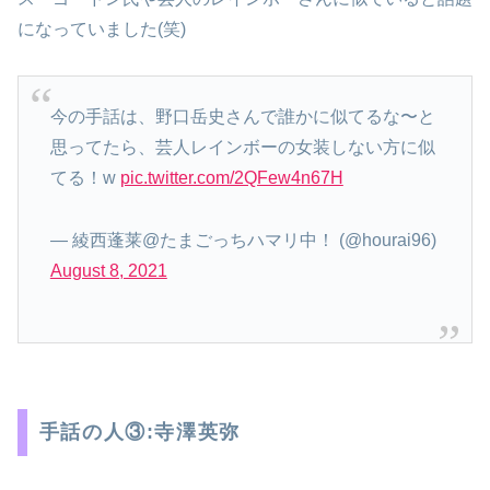
になっていました(笑)
今の手話は、野口岳史さんで誰かに似てるな〜と
思ってたら、芸人レインボーの女装しない方に似
てる！w
pic.twitter.com/2QFew4n67H
— 綾西蓬莱@たまごっちハマリ中！ (@hourai96)
August 8, 2021
手話の人③:寺澤英弥