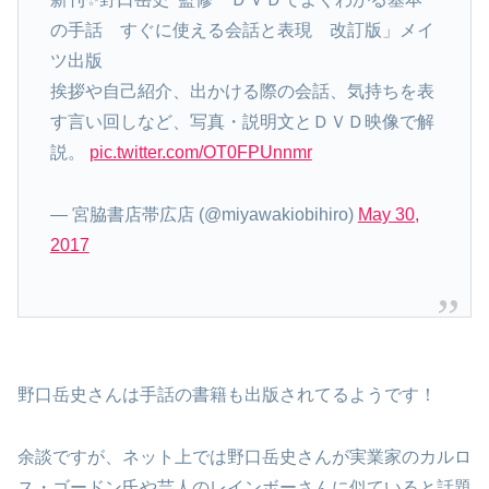
の手話 すぐに使える会話と表現 改訂版」メイ
ツ出版
挨拶や自己紹介、出かける際の会話、気持ちを表
す言い回しなど、写真・説明文とＤＶＤ映像で解
説。
pic.twitter.com/OT0FPUnnmr
— 宮脇書店帯広店 (@miyawakiobihiro)
May 30,
2017
野口岳史さんは手話の書籍も出版されてるようです！
余談ですが、ネット上では野口岳史さんが実業家のカルロ
ス・ゴードン氏や芸人のレインボーさんに似ていると話題