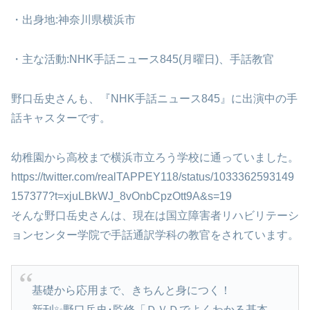
・出身地:神奈川県横浜市
・主な活動:NHK手話ニュース845(月曜日)、手話教官
野口岳史さんも、『NHK手話ニュース845』に出演中の手
話キャスターです。
幼稚園から高校まで横浜市立ろう学校に通っていました。
https://twitter.com/realTAPPEY118/status/1033362593149
157377?t=xjuLBkWJ_8vOnbCpzOtt9A&s=19
そんな野口岳史さんは、現在は国立障害者リハビリテーシ
ョンセンター学院で手話通訳学科の教官をされています。
基礎から応用まで、きちんと身につく！
新刊✨野口岳史･監修「ＤＶＤでよくわかる基本