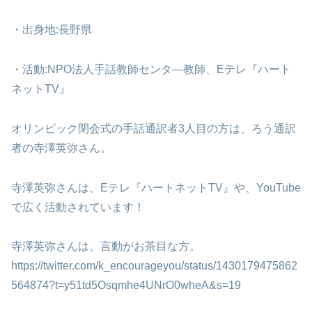
・出身地:長野県
・活動:NPO法人手話教師センタ―教師、Eテレ『ハート
ネットTV』
オリンピック閉会式の手話通訳者3人目の方は、ろう通訳
者の寺澤英弥さん。
寺澤英弥さんは、Eテレ『ハートネットTV』や、YouTube
で広く活動されています！
寺澤英弥さんは、言動がお茶目な方。
https://twitter.com/k_encourageyou/status/1430179475862
564874?t=y51td5Osqmhe4UNrO0wheA&s=19