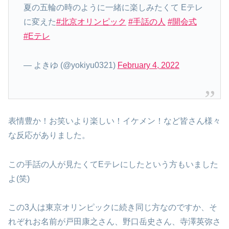
夏の五輪の時のように一緒に楽しみたくて Eテレ
に変えた
#北京オリンピック
#手話の人
#開会式
#Eテレ
— よきゆ (@yokiyu0321)
February 4, 2022
表情豊か！お笑いより楽しい！イケメン！など皆さん様々
な反応がありました。
この手話の人が見たくてEテレにしたという方もいました
よ(笑)
この3人は東京オリンピックに続き同じ方なのですか、そ
れぞれお名前が戸田康之さん、野口岳史さん、寺澤英弥さ