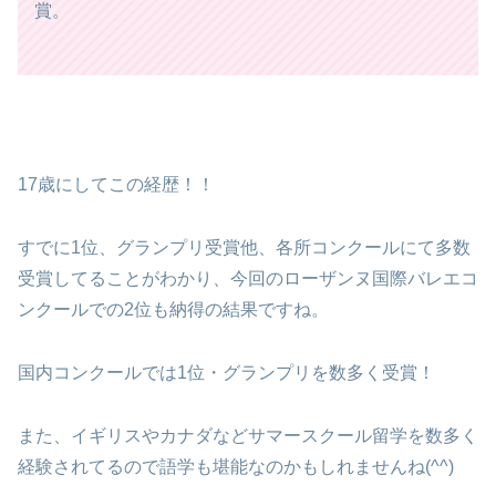
賞。
17歳にしてこの経歴！！
すでに1位、グランプリ受賞他、各所コンクールにて多数
受賞してることがわかり、今回のローザンヌ国際バレエコ
ンクールでの2位も納得の結果ですね。
国内コンクールでは1位・グランプリを数多く受賞！
また、イギリスやカナダなどサマースクール留学を数多く
経験されてるので語学も堪能なのかもしれませんね(^^)