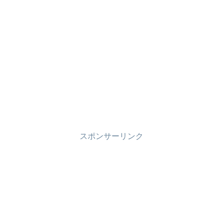
スポンサーリンク