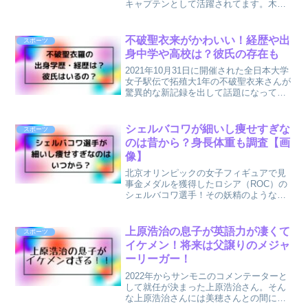
キャプテンとして活躍されてます。木付
琳選手は実力だけでなく、イケメンすぎ
る！！という声が多く聞かれてます。そ
して箱根駅伝に國學院大學の代表として
不破聖衣来がかわいい！経歴や出
スポーツ
出場できる実力もあ...
身中学や高校は？彼氏の存在も
2021年10月31日に開催された全日本大学
女子駅伝で拓殖大1年の不破聖衣来さんが
驚異的な新記録を出して話題になってい
ます。まだ1年生でありながらこれまでの
歴代区間記録を1分14秒も更新した不破聖
衣来さんですが、実力だけでなくその可
シェルバコワが細いし痩せすぎな
スポーツ
愛さにも...
のは昔から？身長体重も調査【画
像】
北京オリンピックの女子フィギュアで見
事金メダルを獲得したロシア（ROC）の
シェルバコワ選手！その妖精のような可
愛さと華奢な身体から想像つかないパワ
フルで完璧なフィギュアスケートに日本
の方でもシェルバコワ選手のファンにな
上原浩治の息子が英語力が凄くて
スポーツ
ったという方は多いので...
イケメン！将来は父譲りのメジャ
ーリーガー！
2022年からサンモニのコメンテーターと
して就任が決まった上原浩治さん。そん
な上原浩治さんには美穂さんとの間に一