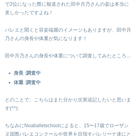
で2位になった際に報道された田中月乃さんの姿は本当に
美しかったですよね！
バレエと聞くと容姿端麗のイメージもありますが、田中月
乃さんの身長や体重が気になります！
田中月乃さんの身長や体重について調査してみたところ…
身長 :調査中
体重 :調査中
とのことで、こちらはまた分かり次第追記したいと思いま
す(^^)
ちなみにNoaballetschoolによると、15〜17歳でローザン
ヌ国際バレエコンクールや世界を目指すバレリーナ達にと