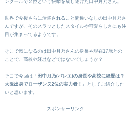
ンクールで２位という快挙を成し遂げた田中月乃さん。
世界で今後さらに活躍されること間違いなしの田中月乃さ
んですが、そのスラッとしたスタイルや可愛らしさにも注
目が集まってるようです。
そこで気になるのは田中月乃さんの身長や現在17歳との
ことで、高校や経歴などではないでしょうか？
そこで今回は『
田中月乃(バレエ)の身長や高校に経歴は？
大阪出身でローザンヌ2位の実力者！
』としてご紹介した
いと思います。
スポンサーリンク