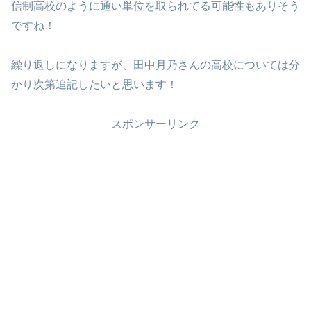
信制高校のように通い単位を取られてる可能性もありそう
ですね！
繰り返しになりますが、田中月乃さんの高校については分
かり次第追記したいと思います！
スポンサーリンク