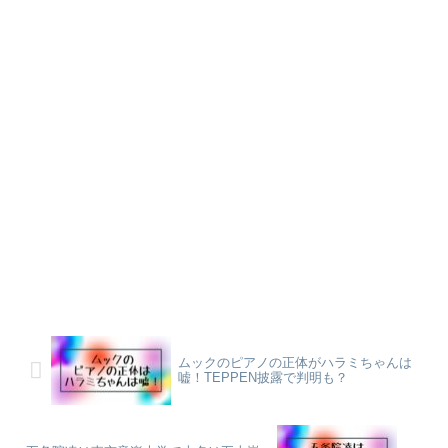
ムックのピアノの正体がハラミちゃんは
嘘！TEPPEN披露で判明も？