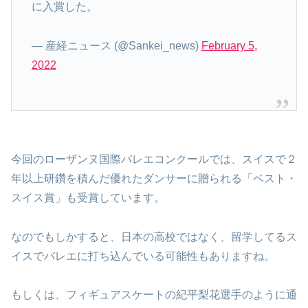
に入賞した。
— 産経ニュース (@Sankei_news)
February 5,
2022
今回のローザンヌ国際バレエコンクールでは、スイスで２
年以上研鑽を積んだ優れたダンサーに贈られる「ベスト・
スイス賞」も受賞しています。
なのでもしかすると、日本の高校ではなく、留学してるス
イスでバレエに打ち込んでいる可能性もありますね。
もしくは、フィギュアスケートの紀平梨花選手のように通