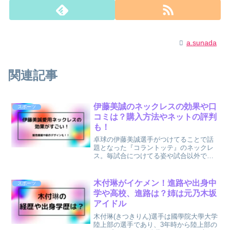
a.sunada
関連記事
伊藤美誠のネックレスの効果や口
スポーツ
コミは？購入方法やネットの評判
も！
卓球の伊藤美誠選手がつけてることで話
題となった『コラントッテ』のネックレ
ス。毎試合につけてる姿や試合以外でも
伊藤美誠選手がこのコラントッテのネッ
クレスをつけてる姿に気になった方も多
いのではないでしょうか？日本を代表す
木付琳がイケメン！進路や出身中
スポーツ
る伊藤美誠選手が試合につ...
学や高校、進路は？姉は元乃木坂
アイドル
木付琳(きつきりん)選手は國學院大學大学
陸上部の選手であり、3年時から陸上部の