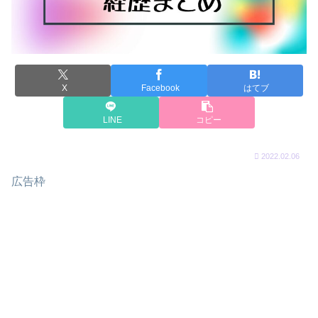
X
Facebook
はてブ
LINE
コピー
2022.02.06
広告枠