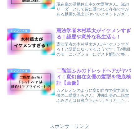
現在嵐の活動休止中の大野智さん。嵐の
リーダーとして皆に慕われる存在ですが
ある動画の流出がヤバいとネットがざわ
ついてます。また大野智さんの2021年11
月現在の姿がかなり長い顎ひげを生やし
別人との噂も...見た人がヤバい！と思わ
憲法学者木村草太がイケメンすぎ
トレンドネタ
ず口にする大野...
る！経歴や意外な私生活も！
憲法学者の木村草太さんがイケメンすぎ
る！と話題になってるようです！TV番組
のモーニングショーにゲスト解説で毎回
出演してる木村草太さん。芸能人と違
い、情報番組ぐらいでしかその姿を見る
機会は少ないですが、イケメンすぎる憲
二階堂ふみのドレッドヘアがヤバ
トレンドネタ
法学者！って話題になる木...
イ！変幻自在女優の髪型を徹底検
証【画像】
カメレオンのように変幻自在で実力派女
優の二階堂ふみさん。沖縄出身の二階堂
ふみさんは目鼻立ちがハッキリとしたお
顔立ちですよね！そんな二階堂ふみさん
ですが、役作りだけでなくプライベート
でも髪型を変幻自在に変えることで有名
なんです！その中でも今回...
スポンサーリンク