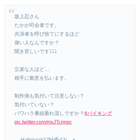
坂上忍さん
たかが司会者です。
共演者を呼び捨てにするほど
偉い人なんですか？
聞き苦しいです⤵︎⤵︎⤵︎
立派な人ほど…
相手に敬意を払います。
制作側も気付いて注意しない？
気付いていない？
パワハラ番組垂れ流しですか？
#バイキング
pic.twitter.com/mxJTcrinpc
— Hallelujah17M🌈•*¨*•.¸¸♬