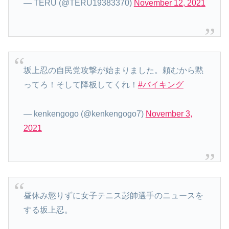
— TERU (@TERU19383370)
November 12, 2021
坂上忍の自民党攻撃が始まりました。頼むから黙
ってろ！そして降板してくれ！
#バイキング
— kenkengogo (@kenkengogo7)
November 3,
2021
昼休み懲りずに女子テニス彭帥選手のニュースを
する坂上忍。