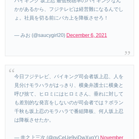
バイキング 坂上忍 最低視聴率のバイキングなん
かがあるから、フジテレビは経営難になるんでし
ょ。社員を切る前にバカ上を降板させろ！
— みお (@saucygirl20)
December 6, 2021
今日フジテレビ、バイキング司会者坂上忍、人を
見分けモラハラがはっきり、横粂弁護士に横粂と
呼び捨て、ヒロミにはヒロミさん、垂れに対して
も差別的な発言をしないのが司会者では？ボラン
千秋も坂上忍のモラハラで番組降板、何人坂上忍
は降板させたか。
— 井之上三次 (@gvCeUe9yjDwXvgY)
November