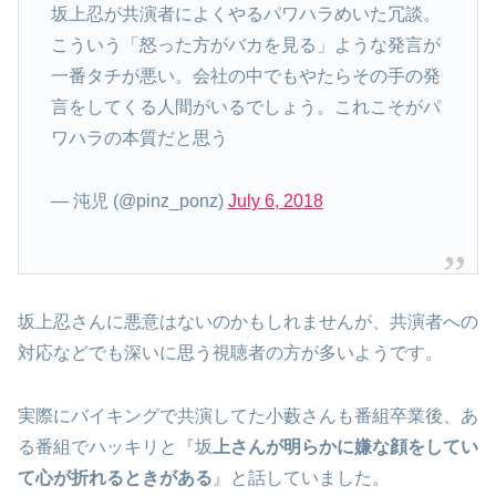
坂上忍が共演者によくやるパワハラめいた冗談。
こういう「怒った方がバカを見る」ような発言が
一番タチが悪い。会社の中でもやたらその手の発
言をしてくる人間がいるでしょう。これこそがパ
ワハラの本質だと思う
— 沌児 (@pinz_ponz)
July 6, 2018
坂上忍さんに悪意はないのかもしれませんが、共演者への
対応などでも深いに思う視聴者の方が多いようです。
実際にバイキングで共演してた小藪さんも番組卒業後、あ
る番組でハッキリと『坂
上さんが明らかに嫌な顔をしてい
て心が折れるときがある
』と話していました。