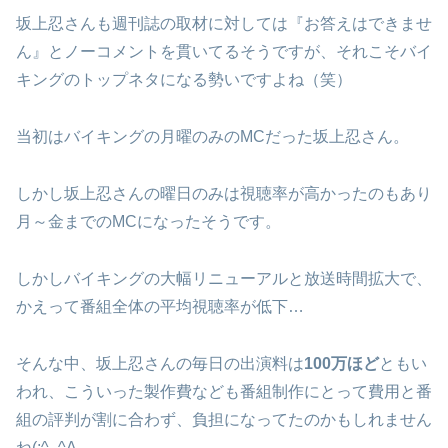
坂上忍さんも週刊誌の取材に対しては『お答えはできませ
ん』とノーコメントを貫いてるそうですが、それこそバイ
キングのトップネタになる勢いですよね（笑）
当初はバイキングの月曜のみのMCだった坂上忍さん。
しかし坂上忍さんの曜日のみは視聴率が高かったのもあり
月～金までのMCになったそうです。
しかしバイキングの大幅リニューアルと放送時間拡大で、
かえって番組全体の平均視聴率が低下…
そんな中、坂上忍さんの毎日の出演料は
100万ほど
ともい
われ、こういった製作費なども番組制作にとって費用と番
組の評判が割に合わず、負担になってたのかもしれません
ね(;^_^A