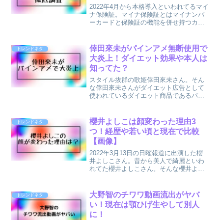
2022年4月から本格導入といわれてるマイ
ナ保険証。マイナ保険証とはマイナンバ
ーカードと保険証の機能を併せ持つカー
ドだそうです。医療機関を受診した際に
これまでは月に一度提示してた保険証を
マイナ保険証になると提示不要になるそ
倖田來未がパインアメ無断使用で
トレンドネタ
うですが、その一方...
大炎上！ダイエット効果や本人は
知ってた？
スタイル抜群の歌姫倖田來未さん。そん
な倖田來未さんがダイエット広告として
使われているダイエット商品であるパイ
ンジュースが大炎上しています！その炎
上原因は、この広告に関係ないパインア
メが無断使用されていたということ。そ
櫻井よしこは顔変わった理由3
トレンドネタ
んなパインアメ騒動が起き...
つ！経歴や若い頃と現在で比較
【画像】
2022年3月13日の日曜報道に出演した櫻
井よしこさん。昔から美人で綺麗といわ
れてた櫻井よしこさん。そんな櫻井よし
こさんが今回TVに出演した際に、ハキハ
キした物言いは変わらないものの『顔が
変わった』と話題になっています。櫻井
大野智のチワワ動画流出がヤバ
トレンドネタ
よしこさんが顔が...
い！現在は顎ひげ生やして別人
に！