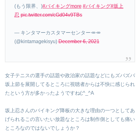
(もう限界、)
#バイキングmore
#バイキング
#坂上
忍
pic.twitter.com/cGd04v9TBs
— キンタマーカスタマーセンター🥕🥕
(@kintamagekisyu)
December 6, 2021
女子テニスの選手の話題や政治家の話題などにもズバズバ
坂上節を展開してるところに視聴者からは不快に感じられ
たという方が多かったようですね(;^_^A
坂上忍さんのバイキング降板の大きな理由の一つとしてあ
げられるこの言いたい放題なところは制作側としても痛い
ところなのではないでしょうか？