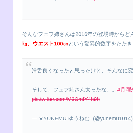
そんなフェフ姉さんは2016年の登場時からど
㎏、ウエスト100㎝
という驚異的数字をたたき出
滑舌良くなったと思ったけと、そんなに変
そして、フェフ姉さん太ったな。。
#月曜
pic.twitter.com/M3CmfY4h9h
— ☀️YUNEMU-ゆうねむ- (@yunemu1014