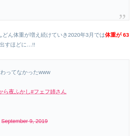
んどん体重が増え続けていき2020年3月では
体重が 63
すほどに…!!
わってなかったwww
から夜ふかし
#フェフ姉さん
)
September 9, 2019