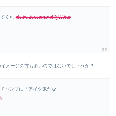
きてくれ
pic.twitter.com/AbhfyWJrur
のイメージの方も多いのではないでしょうか？
界チャンプに「アイツ鬼だな」
ス