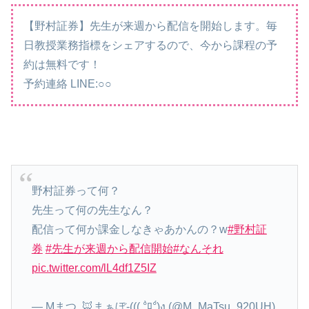
【野村証券】先生が来週から配信を開始します。毎
日教授業務指標をシェアするので、今から課程の予
約は無料です！
予約連絡 LINE:○○
野村証券って何？
先生って何の先生なん？
配信って何か課金しなきゃあかんの？w
#野村証
券
#先生が来週から配信開始
#なんそれ
pic.twitter.com/lL4df1Z5IZ
— Mまつ..🦊まぁぼ-((( °̀ﾛ°́)ง (@M_MaTsu_920UH)