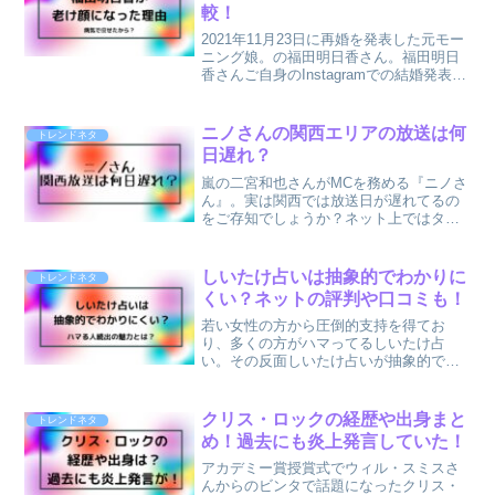
較！
2021年11月23日に再婚を発表した元モー
ニング娘。の福田明日香さん。福田明日
香さんご自身のInstagramでの結婚発表に
ネットでは、『老けた』『別人』などの
声が上がってます。福田明日香さんが老
けたといわれる原因の裏には福田明日香
ニノさんの関西エリアの放送は何
トレンドネタ
さんが...
日遅れ？
嵐の二宮和也さんがMCを務める『ニノさ
ん』。実は関西では放送日が遅れてるの
をご存知でしょうか？ネット上ではタイ
ムラグがある！めっちゃ面白そうなのに
リアタイで観れないなんて...と嘆きの声
が(ﾉД`)ｼｸｼｸそんなニノさんですが、2021
しいたけ占いは抽象的でわかりに
トレンドネタ
年1...
くい？ネットの評判や口コミも！
若い女性の方から圧倒的支持を得てお
り、多くの方がハマってるしいたけ占
い。その反面しいたけ占いが抽象的でわ
かりにくい、意味不明といった声もある
そうです。しいたけ占いは当たる！とい
う口コミや評判が多い中で抽象的、わか
クリス・ロックの経歴や出身まと
トレンドネタ
りにくいという意見が出るのは...
め！過去にも炎上発言していた！
アカデミー賞授賞式でウィル・スミスさ
んからのビンタで話題になったクリス・