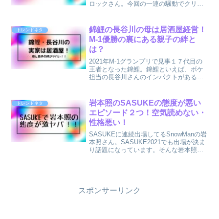
ロックさん。今回の一連の騒動でクリ
ス・ロックさんを知った方も多かったの
ではないでしょうか？そんなクリス・ロ
ックさんですが、海外と日本では感じ方
錦鯉の長谷川の母は居酒屋経営！
トレンドネタ
も少し異なるようですが、ど...
M-1優勝の裏にある親子の絆と
は？
2021年M-1グランプリで見事１７代目の
王者となった錦鯉。錦鯉といえば、ボケ
担当の長谷川さんのインパクトがある方
も多いのではないでしょうか？錦鯉長谷
川さんは年齢50歳というおじさん芸人で
すがそうは見えないパワフルさがありま
岩本照のSASUKEの態度が悪い
トレンドネタ
すよね！そんな錦...
エピソード２つ！空気読めない・
性格悪い！
SASUKEに連続出場してるSnowManの岩
本照さん。SASUKE2021でも出場が決ま
り話題になっています。そんな岩本照さ
んですが、ネット上ではSASUKE出演時
の態度が悪いと炎上してる様子...岩本照
さんといえばデビュー直後に不祥事が...
スポンサーリンク