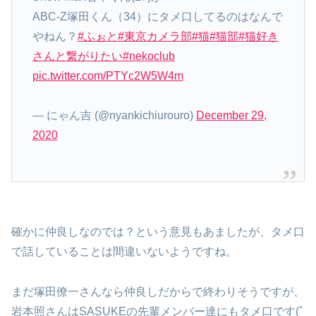
ABC-Z塚田くん（34）にタメ口してるのはなんで
やねん？
#ふぉと
#東京カメラ部
#猫
#猫部
#猫好き
さんと繋がりたい
#nekoclub
pic.twitter.com/PTYc2W5W4m
— にゃん吉 (@nyankichiurouro)
December 29,
2020
確かに仲良しなのでは？という意見もあましたが、タメ口
で話していることは間違いないようですね。
まだ塚田僚一さんなら仲良しだからで終わりそうですが、
岩本照さんはSASUKEの先輩メンバー達にもタメ口です(ﾟ