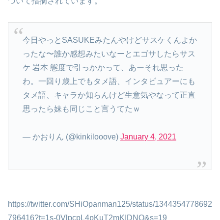
ついて指摘されています。
今日やっとSASUKEみたんやけどサスケくんよか
ったな〜誰か感想みたいなーとエゴサしたらサス
ケ 岩本 態度で引っかかって、あーそれ思った
わ。一回り歳上でもタメ語、インタビュアーにも
タメ語、キャラか知らんけど生意気やなって正直
思ったら妹も同じこと言うてたｗ
— かおりん (@kinkilooove)
January 4, 2021
https://twitter.com/SHiOpanman125/status/1344354778692
796416?t=1s-0VlpcpL4pKuT2mKIDNQ&s=19