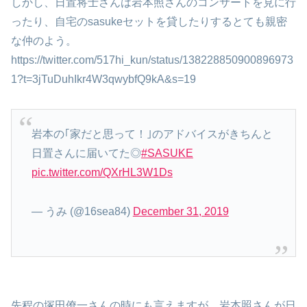
しかし、日置将士さんは岩本照さんのコンサートを見に行
ったり、自宅のsasukeセットを貸したりするとても親密
な仲のよう。
https://twitter.com/517hi_kun/status/138228850900896973
1?t=3jTuDuhIkr4W3qwybfQ9kA&s=19
岩本の｢家だと思って！｣のアドバイスがきちんと
日置さんに届いてた◎
#SASUKE
pic.twitter.com/QXrHL3W1Ds
— うみ (@16sea84)
December 31, 2019
先程の塚田僚一さんの時にも言えますが、岩本照さんが日