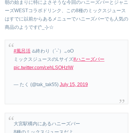
朝の始まりに特によさそうな今回のハニーズバーとジャニ
ーズWESTコラボドリンク、この8種のミックスジュース
はすでに以前からあるメニューでハニーズバーでも人気の
商品のようです(^_-)-☆
#風呂活
♨️終わり（´-`）.｡oO
ミックスジュースのLサイズ
#ハニーズバー
pic.twitter.com/cehLSOHzlW
— たく (@tak_tak55)
July 15, 2019
大宮駅構内にあるハニーズバー
8種のミックスジュースだよ