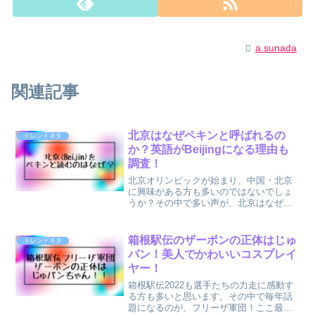
a.sunada
関連記事
北京はなぜペキンと呼ばれるの
トレンドネタ
か？英語がBeijingになる理由も
調査！
北京オリンピックが始まり、中国・北京
に興味がある方も多いのではないでしょ
うか？その中で多い声が、北京はなぜ
『ペキン』と呼ばれるのか？という疑問
がある方も多いようです。また北京を英
語にすると『Beijing』になるわけです
箱根駅伝のザーボンの正体はじゅ
トレンドネタ
が、なぜ英語にすると...
パン！美人でかわいいコスプレイ
ヤー！
箱根駅伝2022も選手たちの力走に感動す
る方も多いと思います。その中で毎年話
題になるのが、フリーザ軍団！ここ最近