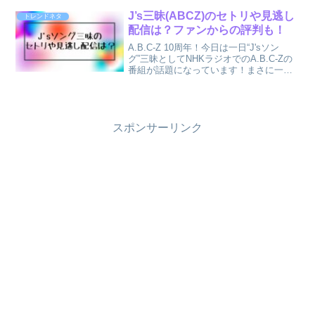
チ)のコラボともあり、東京渋谷では大行
列で3月26日の発売が中止に......
J’s三昧(ABCZ)のセトリや見逃し
トレンドネタ
配信は？ファンからの評判も！
A.B.C-Z 10周年！今日は一日“J'sソン
グ”三昧としてNHKラジオでのA.B.C-Zの
番組が話題になっています！まさに一日
J'sソング三昧！ともいえるA.B.C-Zのこ
のラジオ番組にTwitterではトレンド入り
するほど。ファンの方...
スポンサーリンク