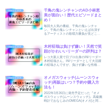
は沿道での応援は自粛してますが、やは
り気になる方が多いようです。ネット上
でもあの人たちは誰？とザワついていま
千鳥の鬼レンチャンのAD小林恵
トレンドネタ
す(笑)そんなフリー...
美が面白い！歴代エピソードまと
め！
毎回大人気の番組、千鳥の鬼レンチャ
ン。千鳥の鬼レンチャンといえば出演す
るアーティストの歌唱力勝負が見どころ
なのですが、実は番組の中で隠れた人気
の存在がいるんです！それがこの千鳥の
鬼レンチャン番組AD小林恵美さん！毎回
木村柾哉は負けず嫌い！天然で笑
トレンドネタ
クセが強くてその存在感に...
顔がかわいいリーダーの評判は？
レコ大新人賞で日プロ出身のINIリーダー
木村柾哉さん。INIリーダーとして大活躍
の柾哉さんですが、負けず嫌いな性格が
良い意味でかわいいと話題になってま
す！またカッコいいINIのパフォーマンス
とは別に木村柾哉さんの笑顔と天然な性
オメガスウォッチ(ムーンスウォ
トレンドネタ
格も人気の理由...
ッチ)再販はいつ？予約や購入方
法も！
2022年3月26日に発売予定だった『オメ
ガスウォッチ(ムーンスウォッチ)』高級腕
時計でおなじみのOMEGA(オメガ)と同じ
く人気の腕時計ブランドSwatch(スウォッ