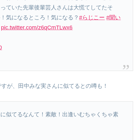
知っていた先輩後輩芸人さんは大慌てしてたそ
か！気になるところ！気になる？
#らじこー
#聞い
pic.twitter.com/z6qCmTLwx6
0
ですが、田中みな実さんに似てるとの噂も！
実に似てるなんて！素敵！出逢いむちゃくちゃ素