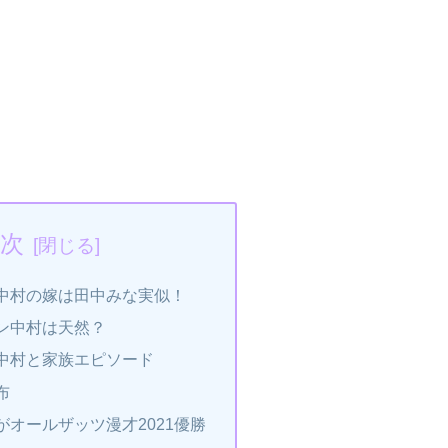
次
中村の嫁は田中みな実似！
ン中村は天然？
中村と家族エピソード
布
がオールザッツ漫才2021優勝