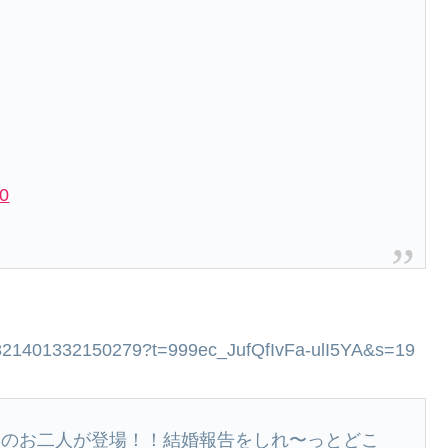
20
39821401332150279?t=999ec_JufQfIvFa-ulI5YA&s=19
ンのお二人が登場！！結婚報告をしれ〜っとどこ