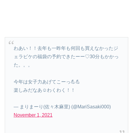
わあい！！去年も一昨年も何回も買えなかったジ
ェラピケの福袋の予約できたーー♡30分もかかっ
た。。。
今年は女子力あげてこーっ💪💪
楽しみだなあ☺️わくわく！！
— まりまーり(佐々木麻里) (@MariSasaki000)
November 1, 2021