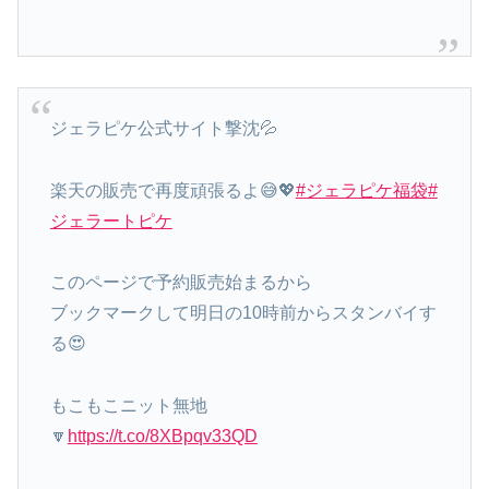
ジェラピケ公式サイト撃沈💦
楽天の販売で再度頑張るよ😅💖
#ジェラピケ福袋
#
ジェラートピケ
このページで予約販売始まるから
ブックマークして明日の10時前からスタンバイす
る😍
もこもこニット無地
🔽
https://t.co/8XBpqv33QD