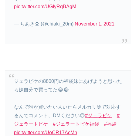
pic.twitter.com/UGIyRqBAgM
— ちあき🍮 (@chiaki_20m)
November 1, 2021
ジェラピケの8800円の福袋妹にあげようと思った
ら妹自分で買ってた😂😂
なんで誰か買いたい人いたらメルカリ等で対応す
るんでコメント、DMください😢
#ジェラピケ
#
ジェラートピケ
#ジェラートピケ福袋
#福袋
pic.twitter.com/UoCR17AcMn