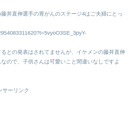
の藤井直伸選手の胃がんのステージ4はご夫婦にとっ
2072954083311620?t=5vyoO3SE_3pyY-
てるとの発表はされてませんが、イケメンの藤井直伸
人なので、子供さんは可愛いこと間違いなしですよ
ンサーリンク