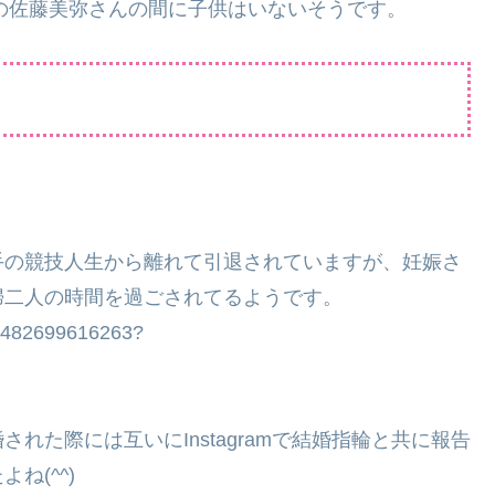
んの佐藤美弥さんの間に子供はいないそうです。
手の競技人生から離れて引退されていますが、妊娠さ
婦二人の時間を過ごされてるようです。
061482699616263?
れた際には互いにInstagramで結婚指輪と共に報告
ね(^^)