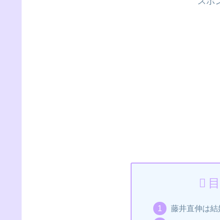
スポ
目
藤井直伸は結