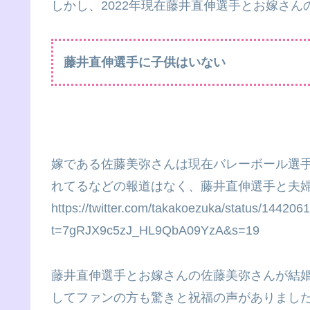
しかし、2022年現在藤井直伸選手とお嫁さ
藤井直伸選手に子供はいない
嫁である佐藤美弥さんは現在バレーボール選
れてるなどの報道はなく、藤井直伸選手と夫
https://twitter.com/takakoezuka/status/1442
t=7gRJX9c5zJ_HL9QbA09YzA&s=19
藤井直伸選手とお嫁さんの佐藤美弥さんが結婚さ
してファンの方も驚きと祝福の声がありましたよ