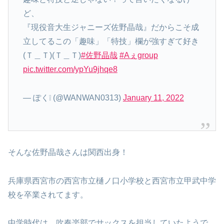
ど、
『現役音大生ジャニーズ佐野晶哉』だからこそ成
立してるこの「趣味」「特技」欄が強すぎて好き
(Ｔ＿Ｔ)(Ｔ＿Ｔ)
#佐野晶哉
#Aぇgroup
pic.twitter.com/ypYu9jhqe8
— ぽく❕ (@WANWAN0313)
January 11, 2022
そんな佐野晶哉さんは関西出身！
兵庫県西宮市の西宮市立樋ノ口小学校と西宮市立甲武中学
校を卒業されてます。
中学時代は、吹奏楽部でサックスを担当していたようで