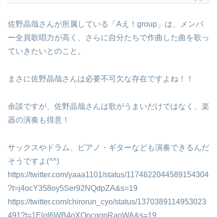
佐野晶哉さんが所属している「Aえ！group」は、メンバ
ー全員歌唱力が高く、さらに自分たちで作曲した曲を歌っ
ていきたいとのこと。
まさに佐野晶哉さんは必要不可欠な存在ですよね！！
余談ですが、佐野晶哉さんは歌がうまいだけではなく、楽
器の演奏も得意！
サックスやドラム、ピアノ・ギターなども演奏できるんだ
そうですよ(^^)
https://twitter.com/yaaa1101/status/1174622044589154304
?t=j4ocY358oy5Ser92NQdpZA&s=19
https://twitter.com/chirorun_cyo/status/1370389114953023
491?t=1Elgl6WB4oXQocggnRaoWA&s=19