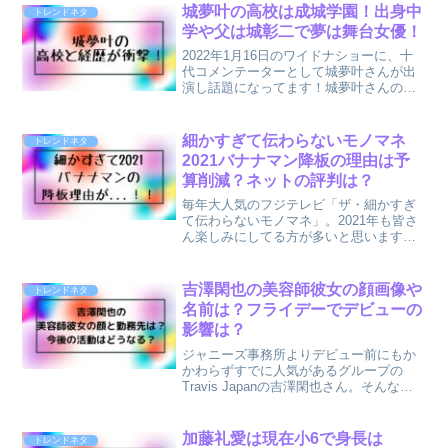
城夢叶の高校は成城学園！出身中
トレンドネタ
学や父は城彰二で夢は舞台女優！
2022年1月16日のワイドナショーに、十
代コメンテーターとして城夢叶さんが出
演し話題になってます！城夢叶さんの父
親は、元サッカー日本代表・城彰二さ
ん！ワイドナショー番組レギュラーの前
園真聖さんは「城夢叶さんが3歳のころに
細かすぎて伝わらないモノマネ
トレンドネタ
会った」と目を細め...
2021バナナマン降板の理由は予
算削減？ネットの評判は？
毎年大人気のフジテレビ「ザ・細かすぎ
て伝わらないモノマネ」。2021年も皆さ
ん楽しみにしてる方が多いと思います！
しかし今回大きな変化はMCに木梨憲武さ
んやバナナマン、関根勤さんなどがいな
くなり、アンタッチャブルや満島ひかり
吉澤閑也の美容師彼女の顔画像や
トレンドネタ
さんになったこと。...
名前は？フライデーでデビューの
影響は？
ジャニーズ事務所よりデビュー前にもか
かわらずすでに人気があるグループの
Travis Japanの吉澤閑也さん。そんな吉
澤閑也さんに交際4年の美容師の彼女がい
るとのフライデー報道に話題になってい
ます。Travis Japanや吉澤閑也さんのフ...
加藤礼愛は現在小6で身長は
トレンドネタ