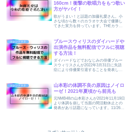
160cm！衝撃の歌唱力をもつ歌い
方がヤバイ！
歌がうまい！と話題の加藤礼愛さん。小
さな頃から数々のカラオケ大会で優勝し
てきた実力を持っています。THEカラオ
ケバトルにも出場とのことで話題になっ
てますね！加藤礼愛さんは現在小学６年
生ですが、小6とは思えないほどパワフル
ブルースウィリスのダイハードや
トレンドネタ
な歌声は大人顔負けな...
出演作品を無料配信でフルに視聴
する方法！
ダイハードなどでおなじみの俳優ブルー
スウィリスさんが2022年3月31日に失語
症により俳優業引退することを発表し話
題になっています。ブルースウィリスさ
んといえば日本でもダイハードシリーズ
などで若い頃から現在に至るまで人気の
山本彩の体調不良の原因はノイロ
トレンドネタ
俳優さんですよね。...
ーゼ！2021年夏頃から前兆も
元NMB48の山本彩さんが2021年11月19日
より体調を崩して当面の間活動休止との
発表があり話題になっています。11/26現
在でもご本人や活動再開の知らせはな
く、ラジオをはじめコンサートも中止の
方向との報道に心配な方も多いのではな
いでしょ...