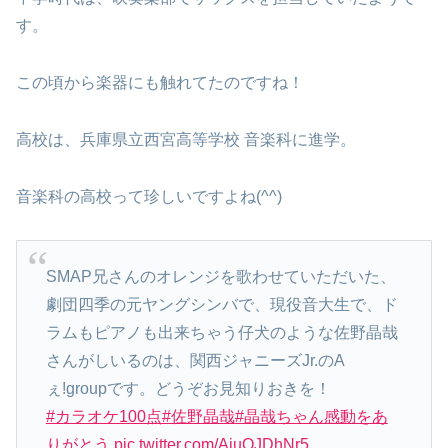
す。
この頃から楽器にも触れてたのですね！
高校は、兵庫県立西宮高等学校 音楽科に進学。
音楽科の高校って珍しいですよね(^^)
SMAP兄さんのオレンジを歌わせていただいた、
劇団四季の元ヤングシンバで、現役音大生で、ド
ラムもピアノも出来ちゃう仔犬のような佐野晶哉
さんがしいるのは、関西ジャニーズJr.のA
ぇ!groupです。どうぞお見知りおきを！
#カラオケ100点
#佐野晶哉
#晶哉ちゃん感動をあ
りがとう
pic.twitter.com/AjuOJDhNr5