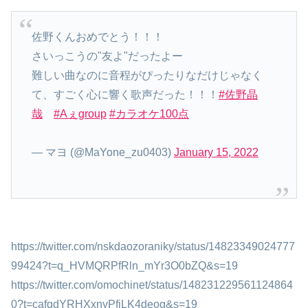
佐野くんおめでとう！！！
さいっこうの"友よ"だったよー
難しい曲なのに音程がぴったりなだけじゃなく
て、すごく心に響く歌声だった！！！
#佐野晶
哉
#Aぇgroup
#カラオケ100点
— マヨ (@MaYone_zu0403)
January 15, 2022
https://twitter.com/nskdaozoraniky/status/14823349024777
99424?t=q_HVMQRPfRln_mYr3O0bZQ&s=19
https://twitter.com/omochinet/status/148231229561124864
0?t=cafqdYRHXxnyPfiLK4deog&s=19