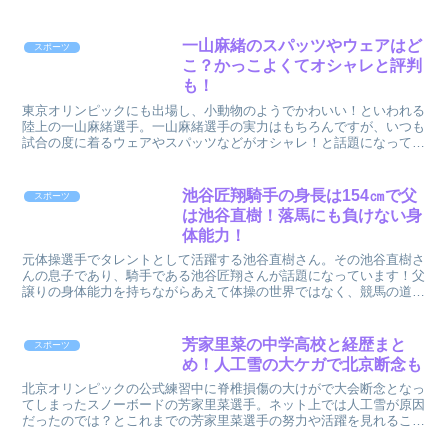
ですが、ご実家の青森県は理容室とのことで、ご両親そ...
一山麻緒のスパッツやウェアはど
スポーツ
こ？かっこよくてオシャレと評判
も！
東京オリンピックにも出場し、小動物のようでかわいい！といわれる
陸上の一山麻緒選手。一山麻緒選手の実力はもちろんですが、いつも
試合の度に着るウェアやスパッツなどがオシャレ！と話題になってい
ます！！陸上のオシャレ番長一山麻緒選手が、所属してる実...
池谷匠翔騎手の身長は154㎝で父
スポーツ
は池谷直樹！落馬にも負けない身
体能力！
元体操選手でタレントとして活躍する池谷直樹さん。その池谷直樹さ
んの息子であり、騎手である池谷匠翔さんが話題になっています！父
譲りの身体能力を持ちながらあえて体操の世界ではなく、競馬の道へ
と進んだ池谷匠翔騎手。競馬の騎手というと身長や体重など...
芳家里菜の中学高校と経歴まと
スポーツ
め！人工雪の大ケガで北京断念も
北京オリンピックの公式練習中に脊椎損傷の大けがで大会断念となっ
てしまったスノーボードの芳家里菜選手。ネット上では人工雪が原因
だったのでは？とこれまでの芳家里菜選手の努力や活躍を見れること
ができなくなったことへの無念な想いで溢れています。そん...