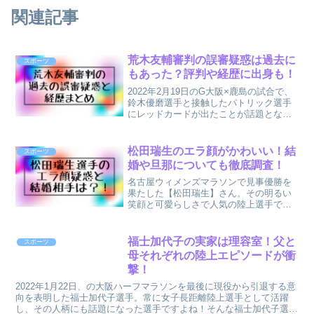
関連記事
荒木友輔審判の誤審疑惑は過去に
スポーツ
もあった？評判や経歴に出身も！
2022年2月19日のG大阪×鹿島の試合で、
鈴木優磨選手と接触したパトリック選手
にレッドカードが出たことが話題となっ
ています！この件で話題になってるのは
この試合の審判をした荒木友輔審判。映
像では鈴木選手の方がラフプレーをして
松田瑞生のエラ顔がかわいい！結
スポーツ
いる印象がありま...
婚や旦那についても徹底調査！
名古屋ウィメンズマラソンで見事優勝を
果たした【松田瑞生】さん。その明るい
笑顔と可愛らしさで人気の陸上選手で
す。そんな松田瑞生選手ですが「かわい
い」としても人気の選手ですが、一方で
「エラ顔」がヤバイとの声も(^_^;)松田瑞
福士加代子の実家は理容室！父と
スポーツ
生選手のエラ顔はど...
母それぞれの陸上エピソードが衝
撃！
2022年1月22日、の大阪ハーフマラソンを最後に現役から引退する意
向を表明した福士加代子選手。常に女子長距離陸上選手として活躍
し、その人柄にも話題になった選手ですよね！そんな福士加代子選手