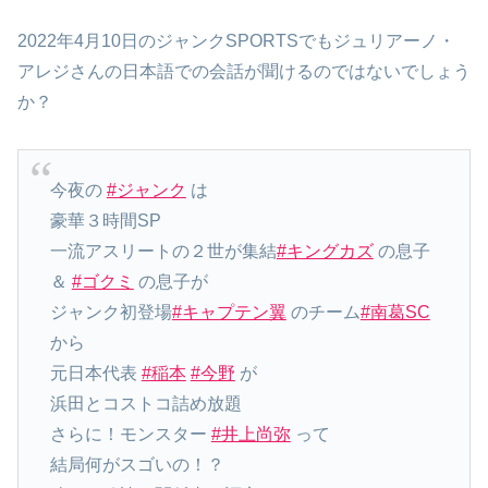
2022年4月10日のジャンクSPORTSでもジュリアーノ・
アレジさんの日本語での会話が聞けるのではないでしょう
か？
今夜の
#ジャンク
は
豪華３時間SP
一流アスリートの２世が集結
#キングカズ
の息子
＆
#ゴクミ
の息子が
ジャンク初登場
#キャプテン翼
のチーム
#南葛SC
から
元日本代表
#稲本
#今野
が
浜田とコストコ詰め放題
さらに！モンスター
#井上尚弥
って
結局何がスゴいの！？