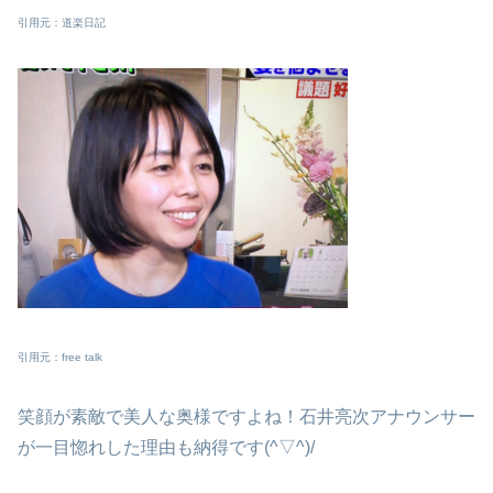
引用元：道楽日記
引用元：free talk
笑顔が素敵で美人な奥様ですよね！石井亮次アナウンサー
が一目惚れした理由も納得です(^▽^)/