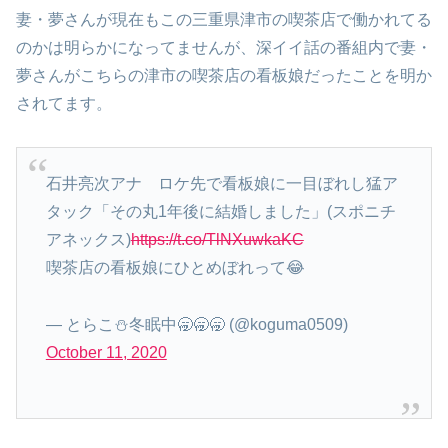
妻・夢さんが現在もこの三重県津市の喫茶店で働かれてる
のかは明らかになってませんが、深イイ話の番組内で妻・
夢さんがこちらの津市の喫茶店の看板娘だったことを明か
されてます。
石井亮次アナ ロケ先で看板娘に一目ぼれし猛ア
タック「その丸1年後に結婚しました」(スポニチ
アネックス)
https://t.co/TlNXuwkaKC
喫茶店の看板娘にひとめぼれって😂
— とらこ⛄️冬眠中🥱🥱🥱 (@koguma0509)
October 11, 2020