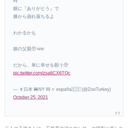
時
娘に『ありがとう』で
膝から崩れ落ちるよ
わかるかも
娘の父親🥺 ww
だから、単に幸せを願う🥺
pic.twitter.com/zsa6CX6TQc
— 🍷日本 🍔NY 時々 españa🇪🇸 (@ZooTurkey)
October 25, 2021