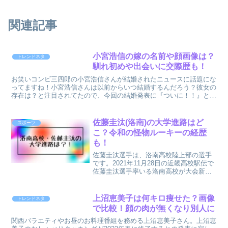
関連記事
小宮浩信の嫁の名前や顔画像は？
トレンドネタ
馴れ初めや出会いに交際歴も！
お笑いコンビ三四郎の小宮浩信さんが結婚されたニュースに話題にな
ってますね！小宮浩信さんは以前からいつ結婚するんだろう？彼女の
存在は？と注目されてたので、今回の結婚発表に『ついに！！』と思
った方も多かったのかもしれません。そんな小宮浩信さんが...
佐藤圭汰(洛南)の大学進路はど
スポーツ
こ？令和の怪物ルーキーの経歴
も！
佐藤圭汰選手は、洛南高校陸上部の選手
です。2021年11月28日の近畿高校駅伝で
佐藤圭汰選手率いる洛南高校が大会新記
録で優勝したことでも話題になってます
ね！佐藤圭汰選手はこの大会こ1週間前に
3000mで7分50秒81の高校最高記録を樹立
上沼恵美子は何キロ痩せた？画像
トレンドネタ
し、...
で比較！顔の肉が無くなり別人に
関西バラエティやお昼のお料理番組を務める上沼恵美子さん。上沼恵