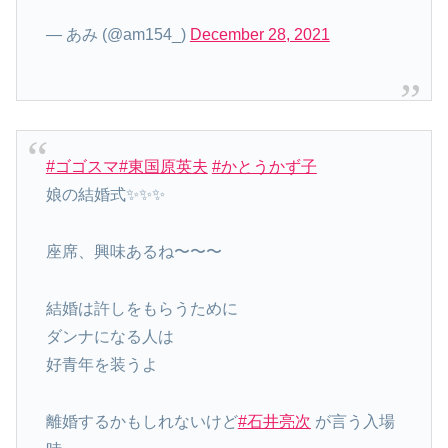
— あみ (@am154_)
December 28, 2021
#ゴゴスマ
#東国原英夫
#かとうかず子
娘の結婚式✨✨✨
座席、興味あるね〜〜〜
結婚は許しをもらうために
ダンナになる人は
好青年を装うよ
離婚するかもしれないけど
#石井亮次
が言う入場