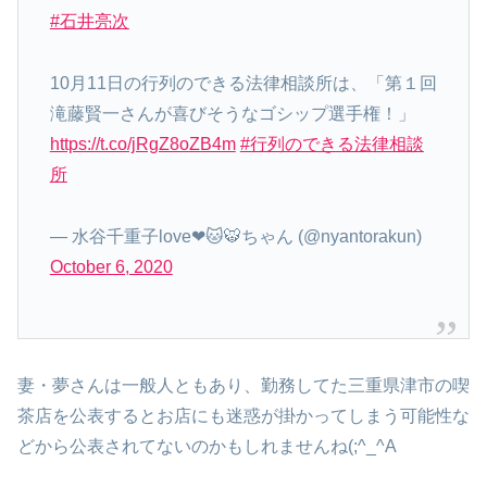
#石井亮次
10月11日の行列のできる法律相談所は、「第１回
滝藤賢一さんが喜びそうなゴシップ選手権！」
https://t.co/jRgZ8oZB4m
#行列のできる法律相談
所
— 水谷千重子love❤🐱🐯ちゃん (@nyantorakun)
October 6, 2020
妻・夢さんは一般人ともあり、勤務してた三重県津市の喫
茶店を公表するとお店にも迷惑が掛かってしまう可能性な
どから公表されてないのかもしれませんね(;^_^A