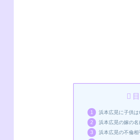
目
浜本広晃に子供は
浜本広晃の嫁の名
浜本広晃の不倫相