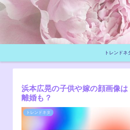
トレンドネ
浜本広晃の子供や嫁の顔画像は
離婚も？
トレンドネタ