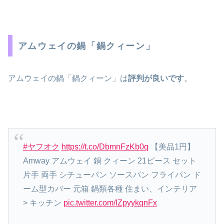
アムウェイの鍋「鍋クィーン」
アムウェイの鍋「鍋クィーン」は
評判が良いです
。
#ヤフオク
https://t.co/DbmnFzKb0q
【美品1円】
Amway アムウェイ 鍋 クィーン 21ピース セット
片手 両手 シチューパン ソースパン フライパン ド
ーム型カバー 元箱 鍋類各種 住まい、インテリア
> キッチン
pic.twitter.com/lZpyykqnFx