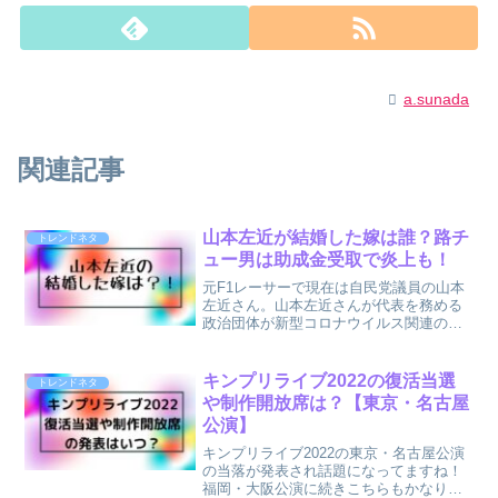
a.sunada
関連記事
山本左近が結婚した嫁は誰？路チ
トレンドネタ
ュー男は助成金受取で炎上も！
元F1レーサーで現在は自民党議員の山本
左近さん。山本左近さんが代表を務める
政治団体が新型コロナウイルス関連の助
成金約80万円を受給していたことが分か
り話題になってます！そんな山本左近さ
んですが、F1時代からモテ男として言わ
キンプリライブ2022の復活当選
トレンドネタ
れてきましたが、現...
や制作開放席は？【東京・名古屋
公演】
キンプリライブ2022の東京・名古屋公演
の当落が発表され話題になってますね！
福岡・大阪公演に続きこちらもかなり激