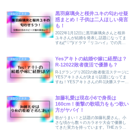
戦だったようでネット上では嘆きの声が
あるようです( ﾉД`)ｼｸｼｸ…しかし、キンプ
リライブ2022はまだ復活当選や制作開放
黒羽麻璃央と桜井ユキの匂わせ疑
トレンドネタ
席で...
惑まとめ！子供は二人ほしい発言
も！
2022年1月12日に黒羽麻璃央さんと桜井
ユキさんが結婚を発表し話題になってま
すね(^▽^)/ドラマ『リコハイ』での共演
を機に交際に発展した二人。ドラマでの
カップル役がお似合いすぎて当時から交
際してるのでは？ともいわれてきた二人
Yesアキトの結婚や嫁に経歴は？
トレンドネタ
の結婚に驚き...
R-12022敗者復活で優勝も？
R-1グランプリ2022の敗者復活ステージに
YESアキトさんが決まり話題になってま
すね！YESアキトさんのR-1決勝ステージ
進出に改めてその経歴や結婚してお嫁さ
んがいるかなど気になる方も多いのでは
ないでしょうか？YESアキトさんに結婚
加藤礼愛は現在小6で身長は
トレンドネタ
や嫁の...
160cm！衝撃の歌唱力をもつ歌い
方がヤバイ！
歌がうまい！と話題の加藤礼愛さん。小
さな頃から数々のカラオケ大会で優勝し
てきた実力を持っています。THEカラオ
ケバトルにも出場とのことで話題になっ