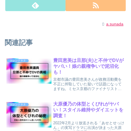
a.sunada
関連記事
豊田恵美は旦那(夫)と不仲でDVが
トレンドネタ
ヤバい！娘の親権争いで泥沼化
も！
京都市議の豊田恵美さんが政務活動費を
不正に搾取していた疑いで話題になって
ますね。ミセス京都のファイナリストに
も選ばれたこともある美貌の持ち主とし
ても知られる豊田恵美議員。ミセス京都
に選ばれたほどの美魔女とも呼ばれ、今
大原優乃の体型とくびれがヤバ
トレンドネタ
回の問題が明らかになるま...
い！スタイル維持やダイエットを
調査！
2022年2月より放送される「あせとせっけ
ん」の実写ドラマに出演が決まった大原