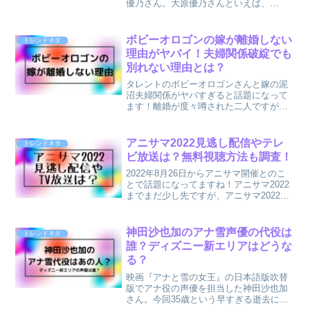
優乃さん。大原優乃さんといえば、
Dream5のメンバーで、歌手、ファッショ
ンモデル、女優、グラビアアイドルとマ
ルチに活躍されていますが、今回の出演
ボビーオロゴンの嫁が離婚しない
トレンドネタ
で話題になってい...
理由がヤバイ！夫婦関係破綻でも
別れない理由とは？
タレントのボビーオロゴンさんと嫁の泥
沼夫婦関係がヤバすぎると話題になって
ます！離婚が度々噂された二人ですが、
ボビーオロゴンさんと嫁さんや子供との
関係や現在どう暮らしているのか気にな
りますよね！暴行が原因で離婚危機！と
アニサマ2022見逃し配信やテレ
トレンドネタ
まで報道されたのに家族や...
ビ放送は？無料視聴方法も調査！
2022年8月26日からアニサマ開催とのこ
とで話題になってますね！アニサマ2022
までまだ少し先ですが、アニサマ2022の
出演者も発表され早くもネット上で盛り
上がってるようです！そんなアニサマ
2022ですが、3日間の開催とのことで、見
神田沙也加のアナ雪声優の代役は
トレンドネタ
逃し配...
誰？ディズニー新エリアはどうな
る？
映画『アナと雪の女王』の日本語版吹替
版でアナ役の声優を担当した神田沙也加
さん。今回35歳という早すぎる逝去に日