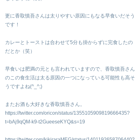
更に香取慎吾さんは太りやすい原因にもなる早食いだそう
です！
カレーとトーストは合わせて5分も掛からずに完食したの
だとか（笑）
早食いは肥満の元とも言われていますので、香取慎吾さん
のこの食生活は太る原因の一つになっている可能性も高そ
うですよね(^_^;)
またお酒も大好きな香取慎吾さん。
https://twitter.com/oricon/status/1355105909819666435?
t=bAj9qQM-k9-t2GueeseKYQ&s=19
https://twitter.com/kikiraraMEG/status/14011926587064402