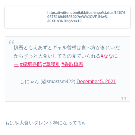
https://twitter.com/kikkitoshingo/status/14674
03751694958592?t=WbJOVF-iHwS-
J0XHb3NDhg&s=19
慎吾ともえあずとギャル曽根は食べ方がきれいだ
からずっと大食いしてるの見ていられる
#ななに
ー
#稲垣吾郎
#草彅剛
#香取慎吾
— しにゃん (@smastsm422)
December 5, 2021
もはや大食いタレント枠になってるw