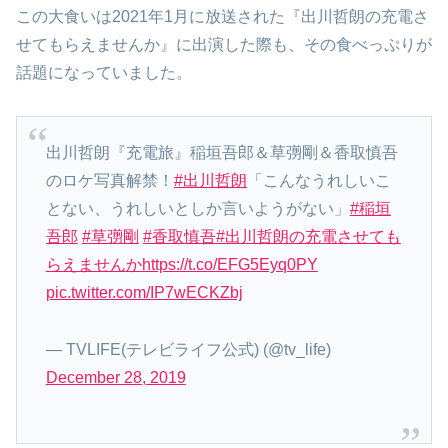
この大食いは2021年1月に放送された『出川哲朗の充電さ
せてもらえませんか』に出演した際も、その食べっぷりが
話題になっていました。
出川哲朗『充電旅』稲垣吾郎＆草彅剛＆香取慎吾
のロケ写真解禁！
#出川哲朗
「こんなうれしいこ
とない、うれしいとしか言いようがない」
#稲垣
吾郎
#草彅剛
#香取慎吾
#出川哲朗の充電させても
らえませんか
https://t.co/EFG5Eyq0PY
pic.twitter.com/IP7wECKZbj
— TVLIFE(テレビライフ公式) (@tv_life)
December 28, 2019