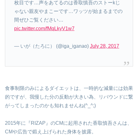
枚目です…声をあてるのは香取慎吾のストーkじ
ゃない親友やまこーです…ワッツが始まるまでの
間ぜひご覧ください…
pic.twitter.com/fMqLkyV1w7
— いが（たろに） (@iga_iganao)
July 28, 2017
食事制限のみによるダイエットは、一時的な減量には効果
的ですが、我慢した分の反動が大きい為、リバウンドに繋
がってしまったのかも知れませんね(^_^;)
2015年に『RIZAP』のCMに起用された香取慎吾さんは、
CMや広告で鍛え上げられた身体を披露。