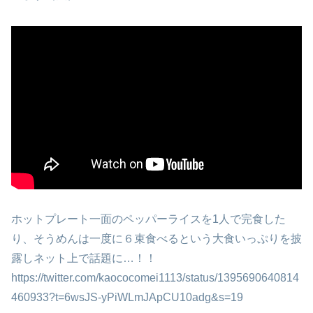
ホットプレート一面のペッパーライスを1人で完食した
り、そうめんは一度に６束食べるという大食いっぷりを披
露しネット上で話題に…！！
https://twitter.com/kaococomei1113/status/1395690640814
460933?t=6wsJS-yPiWLmJApCU10adg&s=19