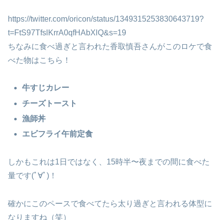
https://twitter.com/oricon/status/1349315253830643719?
t=FtS97TfslKrrA0qfHAbXlQ&s=19
ちなみに食べ過ぎと言われた香取慎吾さんがこのロケで食
べた物はこちら！
牛すじカレー
チーズトースト
漁師丼
エビフライ午前定食
しかもこれは1日ではなく、15時半〜夜までの間に食べた
量です(ﾟ∀ﾟ)！
確かにこのペースで食べてたら太り過ぎと言われる体型に
なりますね（笑）