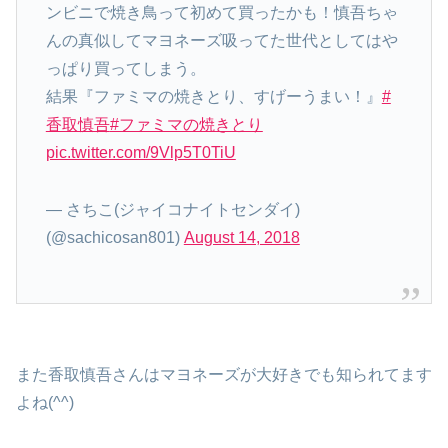
ンビニで焼き鳥って初めて買ったかも！慎吾ちゃ
んの真似してマヨネーズ吸ってた世代としてはや
っぱり買ってしまう。
結果『ファミマの焼きとり、すげーうまい！』
#
香取慎吾
#ファミマの焼きとり
pic.twitter.com/9Vlp5T0TiU
— さちこ(ジャイコナイトセンダイ)
(@sachicosan801)
August 14, 2018
また香取慎吾さんはマヨネーズが大好きでも知られてます
よね(^^)