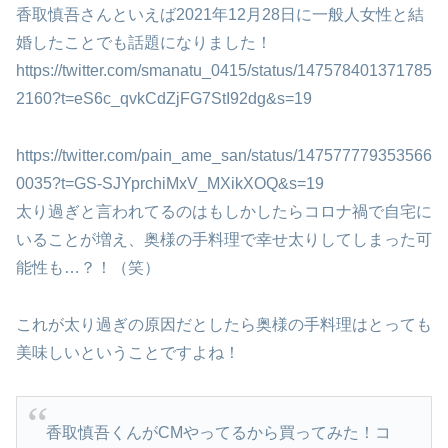
香取慎吾さんといえば2021年12月28日に一般人女性と結
婚したことでも話題になりました！
https://twitter.com/smanatu_0415/status/147578401371785
2160?t=eS6c_qvkCdZjFG7StI92dg&s=19
https://twitter.com/pain_ame_san/status/147577779353566
0035?t=GS-SJYprchiMxV_MXikXOQ&s=19
太り過ぎと言われてるのはもしかしたらコロナ禍で自宅に
いることが増え、奥様の手料理で幸せ太りしてしまった可
能性も…？！（笑）
これが太り過ぎの原因だとしたら奥様の手料理はとっても
美味しいということですよね！
香取慎吾くんがCMやってるから買ってみた！コ