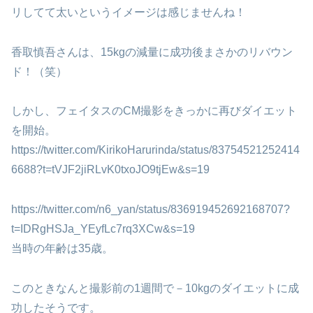
リしてて太いというイメージは感じませんね！
香取慎吾さんは、15kgの減量に成功後まさかのリバウン
ド！（笑）
しかし、フェイタスのCM撮影をきっかに再びダイエット
を開始。
https://twitter.com/KirikoHarurinda/status/83754521252414
6688?t=tVJF2jiRLvK0txoJO9tjEw&s=19
https://twitter.com/n6_yan/status/836919452692168707?
t=IDRgHSJa_YEyfLc7rq3XCw&s=19
当時の年齢は35歳。
このときなんと撮影前の1週間で－10kgのダイエットに成
功したそうです。