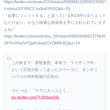
https://twitter.com/wato2024/status/588089132859203584?
t=mlwuGFFR6CE-kx9uKiR80Q&s=19
『結果にコミットする』と謳っているRIZAPのダイエット
なだけあり、かなり綺麗な肉体美を手に入れられています
よね！
https://twitter.com/xxntmdxx_58/status/5882869662375649
28?t=HNw5rPQqRnbwjrSXOM8KBQ&s=19
この前まで「香取慎吾、本気で、ライザップ中」
という広告が貼ってあったスペースに、ダンディ
ハウスの木村拓哉の広告が。
コピーは、「ラクにカッコよく。」
pic.twitter.com/7U94IwqG6c