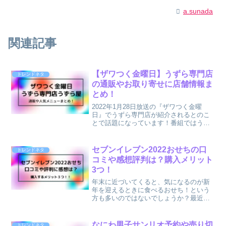
a.sunada
関連記事
【ザワつく金曜日】うずら専門店
トレンドネタ
の通販やお取り寄せに店舗情報ま
とめ！
2022年1月28日放送の『ザワつく金曜
日』でうずら専門店が紹介されるとのこ
とで話題になっています！番組ではうず
らの卵を使ったオムライスやプリンに生
カステラなど美味しい人気メニューやス
タジオMCの高嶋ちさ子さんや石原良純さ
セブンイレブン2022おせちの口
トレンドネタ
んに長嶋一茂さんな...
コミや感想評判は？購入メリット
3つ！
年末に近づいてくると、気になるのが新
年を迎えるときに食べるおせち！という
方も多いのではないでしょうか？最近で
はいつも利用するセブンイレブンなどの
コンビニでも本格的なおせち料理を購入
することができるようになって、とって
なにわ男子サンリオ予約や売り切
トレンドネタ