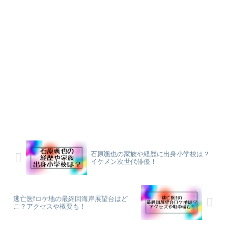
石原颯也の家族や経歴に出身小学校は？
イケメン次世代俳優！
逃亡医fロケ地の最終回海岸展望台はど
こ？アクセスや概要も！