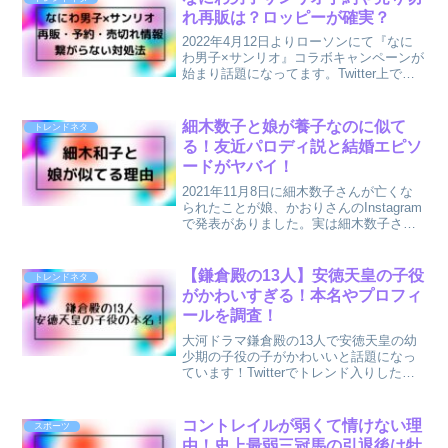
も便利ですよね。セブンイ...
れ再販は？ロッピーが確実？
2022年4月12日よりローソンにて『なに
わ男子×サンリオ』コラボキャンペーンが
始まり話題になってます。Twitter上では
発売開始と共にネットが繋がらない！買
えない～と嘆きの声があるようです。今
回のなにわ男子サンリオコラボの売切れ
細木数子と娘が養子なのに似て
トレンドネタ
情報や再...
る！友近パロディ説と結婚エピソ
ードがヤバイ！
2021年11月8日に細木数子さんが亡くな
られたことが娘、かおりさんのInstagram
で発表がありました。実は細木数子さん
と娘、細木かおりさんは実の親子ではあ
りません。娘のかおりさんは現在細木数
子さんの後継者として母の占いを継いで
【鎌倉殿の13人】安徳天皇の子役
トレンドネタ
います。...
がかわいすぎる！本名やプロフィ
ールを調査！
大河ドラマ鎌倉殿の13人で安徳天皇の幼
少期の子役の子がかわいいと話題になっ
ています！Twitterでトレンド入りしたほ
どかわいい安徳天皇の子役のお名前は
『伊藤光之丞』ちゃん。そのかわいさゆ
えに今後ドラマでの安徳天皇入水シーン
コントレイルが弱くて情けない理
スポーツ
を想像すると悲し...
由！史上最弱三冠馬の引退後は牡