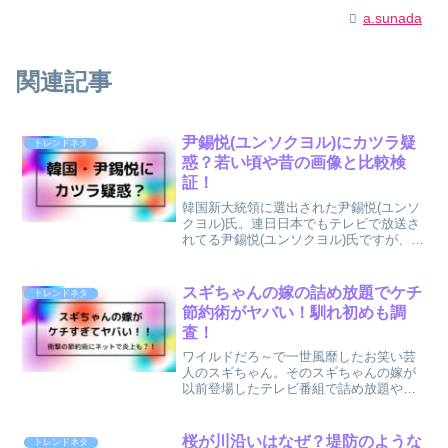
a.sunada
関連記事
尹錫悦(ユンソクヨル)にカツラ疑
トレンドネタ
惑？若い頃や昔の画像と比較検
証！
韓国新大統領に選出された尹錫悦(ユンソ
クヨル)氏。連日日本でもテレビで放送さ
れてる尹錫悦(ユンソクヨル)氏ですが、テ
レビを見た視聴者やネット上では韓国新
大統領に選出された尹錫悦(ユンソクヨル)
氏に対し疑惑の声が...それは尹錫悦(ユン
スギちゃんの嫁の詰め放題でケチ
トレンドネタ
ソクヨ...
節約術がヤバい！馴れ初めも調
査！
ワイルドだろ～で一世風靡したお笑い芸
人のスギちゃん。そのスギちゃんの嫁が
以前登場したテレビ番組で詰め放題や節
約術を披露しケチすぎる！と話題になっ
ています(;^_^Aそんなスギちゃんの嫁で
すが、今回再び有吉ゼミでそのケチ節約
桜が川沿いはなぜ？堤防のような
トレンドネタ