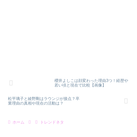
櫻井よしこは顔変わった理由3つ！経歴や
若い頃と現在で比較【画像】
松平璃子と綾野剛はラウンジが接点？卒
業理由の真相や現在の活動は？
ホーム
トレンドネタ