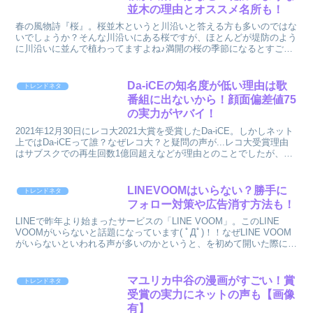
術といわれた詰め放...
並木の理由とオススメ名所も！
春の風物詩『桜』。桜並木というと川沿いと答える方も多いのではな
いでしょうか？そんな川沿いにある桜ですが、ほとんどが堤防のよう
に川沿いに並んで植わってますよね♪満開の桜の季節になるとすごく
綺麗なのですが、なぜ川沿いに桜並木が多いのか気になった...
Da-iCEの知名度が低い理由は歌
トレンドネタ
番組に出ないから！顔面偏差値75
の実力がヤバイ！
2021年12月30日にレコ大2021大賞を受賞したDa-iCE。しかしネット
上ではDa-iCEって誰？なぜレコ大？と疑問の声が...レコ大受賞理由
はサブスクでの再生回数1億回超えなどが理由とのことでしたが、
Da-iCE知らなかったという方...
LINEVOOMはいらない？勝手に
トレンドネタ
フォロー対策や広告消す方法も！
LINEで昨年より始まったサービスの「LINE VOOM」。このLINE
VOOMがいらないと話題になっています( ﾟДﾟ)！！なぜLINE VOOM
がいらないといわれる声が多いのかというと、を初めて開いた際に勝
手にフォローしたり知らない人...
マユリカ中谷の漫画がすごい！賞
トレンドネタ
受賞の実力にネットの声も【画像
有】