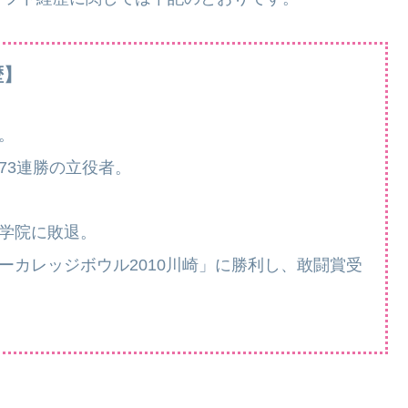
歴】
。
73連勝の立役者。
西学院に敗退。
マーカレッジボウル2010川崎」に勝利し、敢闘賞受