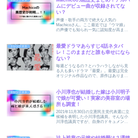
トレンドネタ
とりあげられる...
ムにデビュー曲が収録されてな
い？
声優・歌手の両方で絶大な人気の
Machicoさん。ここ最近では『ウマ娘』
の声優でも知られ一気に認知度が高まっ
てますよね！そんなMachicoさんはつい
にあの『踊る！さんま御殿！SP』に出演
するほどに...！！ファンからは「かわい
最愛ドラマあらすじ4話ネタバ
トレンドネタ
い」と言われ...
レ！このままだと誰も幸せになら
ない？
毎週どうなるの？とハラハラしながら見
る人も多いドラマ『最愛』。最愛は完全
オリジナル作品なので、原作はありませ
ん。奥寺佐渡子さんと清水友佳子さんの
脚本ということで、推理しながら物語に
入り込めるのもこのドラマにはまってし
小川淳也が結婚した嫁は小川明子
トレンドネタ
まう魅力なのかもしれませ...
で娘が可愛い！実家の美容室の場
所も調査！
2021年11月30日の立憲民主党代表選に立
候補を表明した小川淳也議員。そんな小
川淳也議員ですが、自身のドキュメンタ
リー映画『なぜ君は総理大臣になれない
のか』が異例の大ヒットとなっているそ
うです！だだこれまで小川淳也議員って
辻上裕章の元嫁や結婚歴は？澤穂