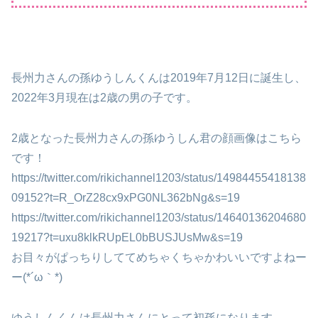
長州力さんの孫ゆうしんくんは2019年7月12日に誕生し、
2022年3月現在は2歳の男の子です。
2歳となった長州力さんの孫ゆうしん君の顔画像はこちら
です！
https://twitter.com/rikichannel1203/status/14984455418138
09152?t=R_OrZ28cx9xPG0NL362bNg&s=19
https://twitter.com/rikichannel1203/status/14640136204680
19217?t=uxu8klkRUpEL0bBUSJUsMw&s=19
お目々がぱっちりしててめちゃくちゃかわいいですよねー
ー(*´ω｀*)
ゆうしんくんは長州力さんにとって初孫になります。