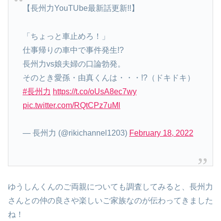
【長州力YouTUbe最新話更新!!】
「ちょっと車止めろ！」
仕事帰りの車中で事件発生!?
長州力vs娘夫婦の口論勃発。
そのとき愛孫・由真くんは・・・!?（ドキドキ）
#長州力
https://t.co/oUsA8ec7wy
pic.twitter.com/RQtCPz7uMl
— 長州力 (@rikichannel1203)
February 18, 2022
ゆうしんくんのご両親についても調査してみると、長州力
さんとの仲の良さや楽しいご家族なのが伝わってきました
ね！