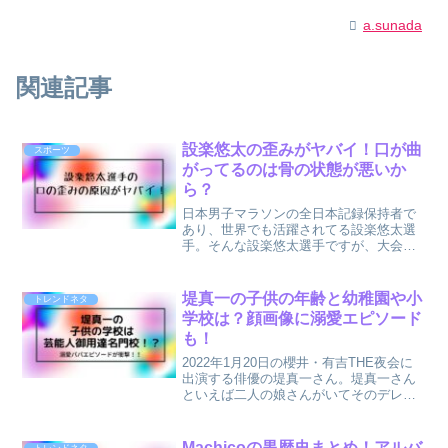
a.sunada
関連記事
設楽悠太の歪みがヤバイ！口が曲
スポーツ
がってるのは骨の状態が悪いか
ら？
日本男子マラソンの全日本記録保持者で
あり、世界でも活躍されてる設楽悠太選
手。そんな設楽悠太選手ですが、大会に
出場する度に『顔が歪んでる』『口が曲
がってる』と毎回話題になってます。確
かに設楽悠太選手の顔がアップになる
堤真一の子供の年齢と幼稚園や小
トレンドネタ
と、への字に口が曲がってい...
学校は？顔画像に溺愛エピソード
も！
2022年1月20日の櫻井・有吉THE夜会に
出演する俳優の堤真一さん。堤真一さん
といえば二人の娘さんがいてそのデレデ
レ＆親バカぶりがやばいと話題になって
います（笑）今回の櫻井・有吉THE夜会
でもそんな娘さんたちとのエピソードが
Machicoの黒歴史まとめ！アルバ