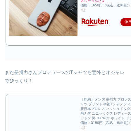
大したもんだよ
価格：1650円（税込、送料別)
点)
楽
また長州力さんプロデュースのTシャツも意外とオシャレ
でびっくり！
【即納】メンズ 長州力 プロレス 
ャツ プリント 半袖Tシャツ テ
新日本プロレス ハッシュドタグ
飛ぶぞ ユニセックス レディース
ットン 綿 100% 白 ホワイト 
価格：3190円（税込、送料別)
点)